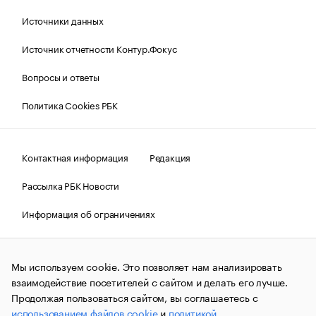
Источники данных
Источник отчетности Контур.Фокус
Вопросы и ответы
Политика Cookies РБК
Контактная информация
Редакция
Рассылка РБК Новости
Информация об ограничениях
Правовая информация
О соблюдении авторских прав
Мы используем cookie. Это позволяет нам анализировать
© АО «РОСБИЗНЕСКОНСАЛТИНГ»,
1995–2026.
Сообщения
и материалы информационного агентства «РБК»
взаимодействие посетителей с сайтом и делать его лучше.
(зарегистрировано Федеральной службой по надзору в сфере
Продолжая пользоваться сайтом, вы соглашаетесь с
связи, информационных технологий и массовых
использованием файлов cookie
и
политикой
коммуникаций (Роскомнадзор) 09.12.2015 за номером ИА