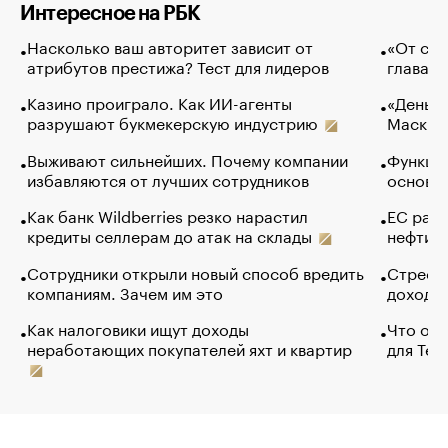
Интересное на РБК
Насколько ваш авторитет зависит от
«От спо
атрибутов престижа? Тест для лидеров
глава к
Казино проиграло. Как ИИ-агенты
«Деньги
разрушают букмекерскую индустрию
Маск в 
Выживают сильнейших. Почему компании
Функции
избавляются от лучших сотрудников
основ э
Как банк Wildberries резко нарастил
ЕС раз
кредиты селлерам до атак на склады
нефти —
Сотрудники открыли новый способ вредить
Стресс 
компаниям. Зачем им это
доходов
Как налоговики ищут доходы
Что обв
неработающих покупателей яхт и квартир
для Tel