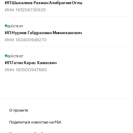
ИП Шыхалиев Рахман Алибрагим Оглы
ИНН: 165206730635
ДЕЙСТВУЕТ
ИП Нуриев Габдрахман Миннеханович
ИНН: 163400949270
ДЕЙСТВУЕТ
ИП Гатин Харас Хамзович
ИНН: 160500947880
О проекте
Поделиться новостью на РБК