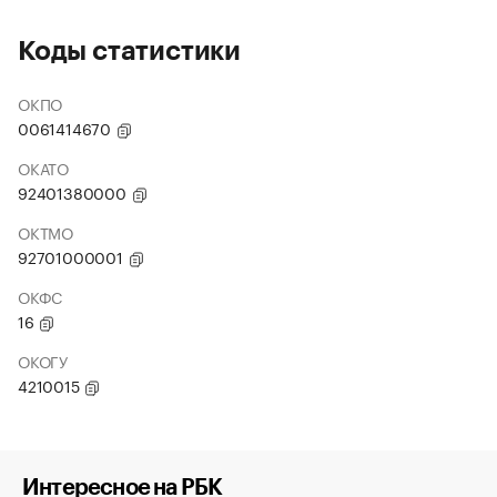
Коды статистики
ОКПО
0061414670
ОКАТО
92401380000
ОКТМО
92701000001
ОКФС
16
ОКОГУ
4210015
Интересное на РБК