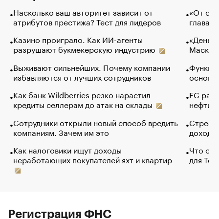
Насколько ваш авторитет зависит от
«От спо
атрибутов престижа? Тест для лидеров
глава к
Казино проиграло. Как ИИ-агенты
«Деньги
разрушают букмекерскую индустрию
Маск в 
Выживают сильнейших. Почему компании
Функции
избавляются от лучших сотрудников
основ э
Как банк Wildberries резко нарастил
ЕС раз
кредиты селлерам до атак на склады
нефти —
Сотрудники открыли новый способ вредить
Стресс 
компаниям. Зачем им это
доходов
Как налоговики ищут доходы
Что обв
неработающих покупателей яхт и квартир
для Tel
Регистрация ФНС