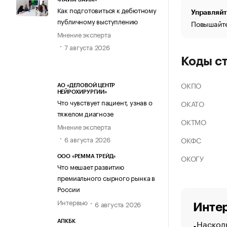
Как подготовиться к дебютному
Управляйт
публичному выступлению
Повышайте
Мнение эксперта
7 августа 2026
Коды с
ОКПО
АО «ДЕЛОВОЙ ЦЕНТР
НЕЙРОХИРУРГИИ»
Что чувствует пациент, узнав о
ОКАТО
тяжелом диагнозе
ОКТМО
Мнение эксперта
6 августа 2026
ОКФС
ОКОГУ
ООО «РЕММА ТРЕЙД»
Что мешает развитию
премиального сырного рынка в
России
Интервью
6 августа 2026
Интер
Насколь
АПКБК