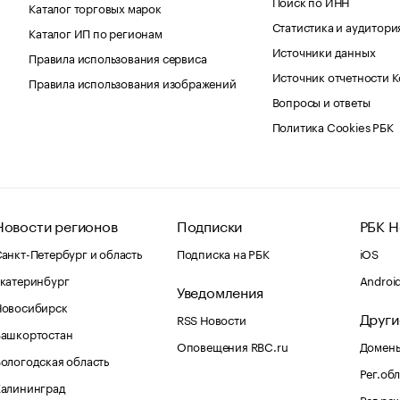
Поиск по ИНН
Каталог торговых марок
Статистика и аудитори
Каталог ИП по регионам
Источники данных
Правила использования сервиса
Источник отчетности 
Правила использования изображений
Вопросы и ответы
Политика Cookies РБК
Новости регионов
Подписки
РБК Н
анкт-Петербург и область
Подписка на РБК
iOS
катеринбург
Androi
Уведомления
Новосибирск
Други
RSS Новости
Башкортостан
Оповещения RBC.ru
Домены
ологодская область
Рег.об
Калининград
Рег.ре