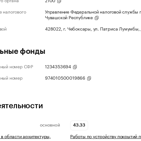
го органа
2100
 налогового
Управление Федеральной налоговой службы 
Чувашской Республике
вой
428022, г. Чебоксары, ул. Патриса Лумумбы,
ьные фонды
нный номер СФР
1234353694
нный номер
974010500019866
еятельности
43.33
ОСНОВНОЙ
 в области архитектуры,
Работы по устройству покрытий п