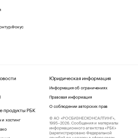
я
Контур.Фокус
овости
Юридическая информация
Информация об ограничениях
d
Правовая информация
О соблюдении авторских прав
е продукты РБК
© АО «РОСБИЗНЕСКОНСАЛТИНГ»,
 и хостинг
1995–2026.
Сообщения и материалы
информационного агентства «РБК»
лако
(зарегистрировано Федеральной
службой по надзору в сфере связи,
шения