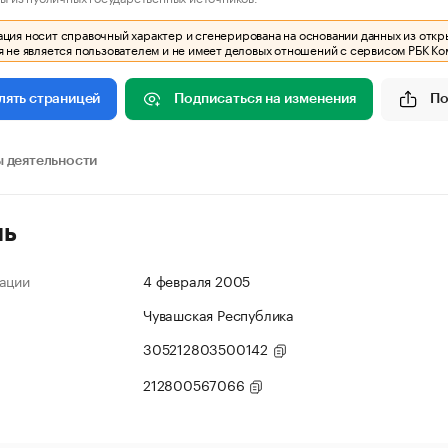
ия носит справочный характер и сгенерирована на основании данных из откр
 не является пользователем и не имеет деловых отношений с сервисом РБК Ко
Подписаться на изменения
По
лять страницей
 деятельности
ль
ации
4 февраля 2005
Чувашская Республика
305212803500142
212800567066