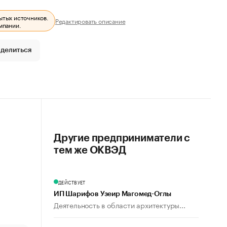
ытых источников.
Редактировать описание
мпании.
делиться
Другие предприниматели с
тем же ОКВЭД
ДЕЙСТВУЕТ
ИП Шарифов Узеир Магомед-Оглы
Деятельность в области архитектуры...