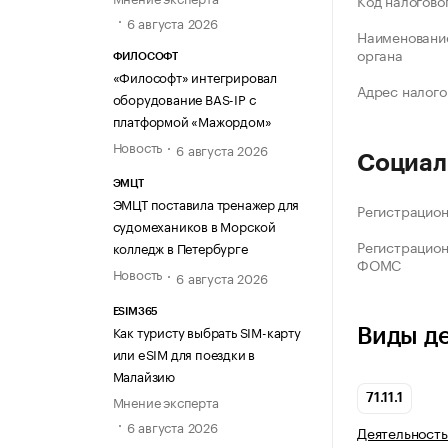
Код налогово
6 августа 2026
Наименование
органа
ФИЛОСОФТ
«Философт» интегрировал
Адрес налого
оборудование BAS-IP с
платформой «Мажордом»
Новость
6 августа 2026
Социал
ЭМЦТ
ЭМЦТ поставила тренажер для
Регистрацио
судомехаников в Морской
Регистрацио
колледж в Петербурге
ФОМС
Новость
6 августа 2026
ESIM365
Как туристу выбрать SIM-карту
Виды д
или eSIM для поездки в
Малайзию
Мнение эксперта
71.11.1
6 августа 2026
Деятельность