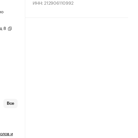
ИНН: 212906110992
по
 д 8
Все
олов и