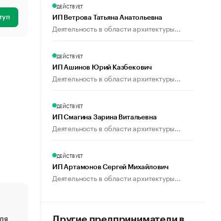
ДЕЙСТВУЕТ
туп
ИП Ветрова Татьяна Анатольевна
Деятельность в области архитектуры...
ДЕЙСТВУЕТ
ИП Ашинов Юрий Казбекович
Деятельность в области архитектуры...
ДЕЙСТВУЕТ
ИП Смагина Зарина Витальевна
Деятельность в области архитектуры...
ДЕЙСТВУЕТ
ИП Артамонов Сергей Михайлович
Деятельность в области архитектуры...
ля
«От спорта тело стареет иначе». Как живет глава ко
Другие предприниматели в