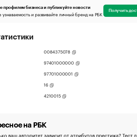
е профилем бизнеса и публикуйте новости
Получить дос
 узнаваемость и развивайте личный бренд на РБК
татистики
0084375078
97401000000
97701000001
16
4210015
есное на РБК
ко ваш авторитет зависит от атрибутов престижа? Тест д