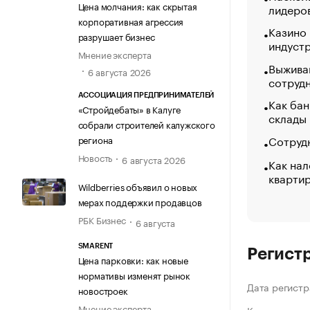
Цена молчания: как скрытая
лидеро
корпоративная агрессия
Казино
разрушает бизнес
индуст
Мнение эксперта
Выжива
6 августа 2026
сотруд
АССОЦИАЦИЯ ПРЕДПРИНИМАТЕЛЕЙ
Как бан
«Стройдебаты» в Калуге
склады
собрали строителей калужского
Сотрудн
региона
Новость
6 августа 2026
Как нал
кварти
Wildberries объявил о новых
мерах поддержки продавцов
РБК Бизнес
6 августа
SMARENT
Регист
Цена парковки: как новые
нормативы изменят рынок
Дата регистр
новостроек
Мнение эксперта