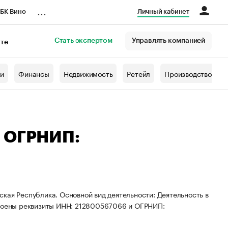
...
БК Вино
Личный кабинет
Стать экспертом
Управлять компанией
кте
азета
жи
Финансы
Недвижимость
Ретейл
Производство
— ОГРНИП:
кая Республика. Основной вид деятельности: Деятельность в
своены реквизиты ИНН: 212800567066 и ОГРНИП: