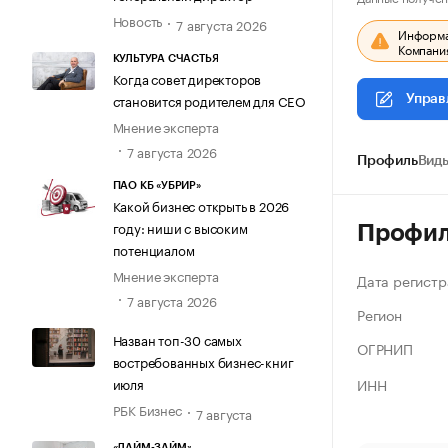
Новость
7 августа 2026
Информац
Компания
КУЛЬТУРА СЧАСТЬЯ
Когда совет директоров
становится родителем для CEO
Управ
Мнение эксперта
7 августа 2026
Профиль
Виды
ПАО КБ «УБРИР»
Какой бизнес открыть в 2026
году: ниши с высоким
Профи
потенциалом
Мнение эксперта
Дата регистр
7 августа 2026
Регион
Назван топ-30 самых
ОГРНИП
востребованных бизнес-книг
ИНН
июля
РБК Бизнес
7 августа
«ЛАЙМ-ЗАЙМ»