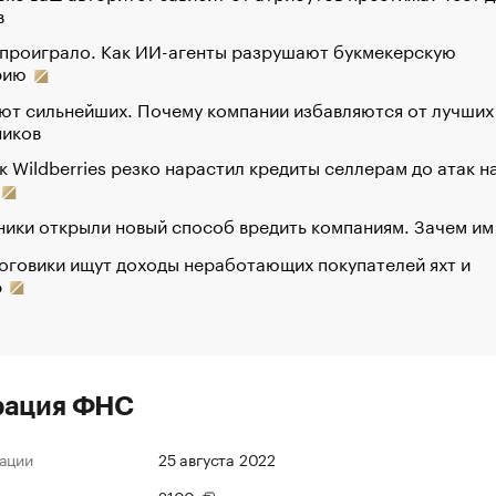
в
 проиграло. Как ИИ-агенты разрушают букмекерскую
рию
ют сильнейших. Почему компании избавляются от лучших
ников
к Wildberries резко нарастил кредиты селлерам до атак н
ики открыли новый способ вредить компаниям. Зачем им
оговики ищут доходы неработающих покупателей яхт и
р
рация ФНС
ации
25 августа 2022