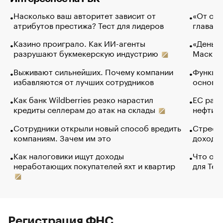
Насколько ваш авторитет зависит от
«От спо
атрибутов престижа? Тест для лидеров
глава к
Казино проиграло. Как ИИ-агенты
«Деньги
разрушают букмекерскую индустрию
Маск в 
Выживают сильнейших. Почему компании
Функции
избавляются от лучших сотрудников
основ э
Как банк Wildberries резко нарастил
ЕС раз
кредиты селлерам до атак на склады
нефти —
Сотрудники открыли новый способ вредить
Стресс 
компаниям. Зачем им это
доходов
Как налоговики ищут доходы
Что обв
неработающих покупателей яхт и квартир
для Tel
Регистрация ФНС