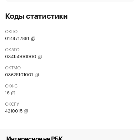
Коды статистики
ОКПО
0148717861
ОКАТО
03415000000
ОКТМО
03625101001
ОКФС
16
ОКОГУ
4210015
Интересное на РБК