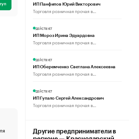
туп
ИП Панфилов Юрий Викторович
Торговля розничная прочая в...
ДЕЙСТВУЕТ
ИП Мороз Ирина Эдуардовна
Торговля розничная прочая в...
ДЕЙСТВУЕТ
ИП Оберемченко Светлана Алексеевна
Торговля розничная прочая в...
ДЕЙСТВУЕТ
ИП Гупало Сергей Александрович
Торговля розничная прочая в...
ля
«От спорта тело стареет иначе». Как живет глава ко
Другие предприниматели в
создавшей GTA