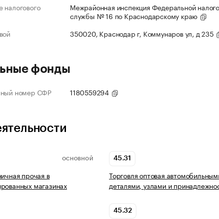
 налогового
Межрайонная инспекция Федеральной налог
службы № 16 по Краснодарскому краю
вой
350020, Краснодар г, Коммунаров ул, д 235
ьные фонды
нный номер СФР
1180559294
еятельности
45.31
ОСНОВНОЙ
ничная прочая в
Торговля оптовая автомобильным
ированных магазинах
деталями, узлами и принадлежно
45.32