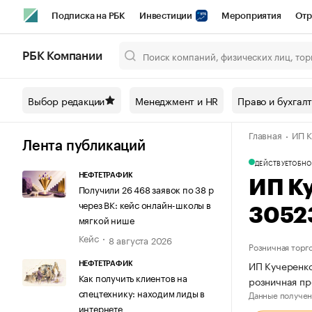
Подписка на РБК
Инвестиции
Мероприятия
Отр
Спорт
Школа управления РБК
РБК Образование
РБ
РБК Компании
Город
Стиль
Крипто
РБК Бизнес-среда
Дискусси
Выбор редакции
Менеджмент и HR
Право и бухгал
Спецпроекты СПб
Конференции СПб
Спецпроекты
Главная
ИП К
Технологии и медиа
Финансы
Рынок наличной валют
Лента публикаций
ДЕЙСТВУЕТ
ОБНО
НЕФТЕТРАФИК
ИП К
Получили 26 468 заявок по 38 р
через ВК: кейс онлайн-школы в
3052
мягкой нише
Кейс
8 августа 2026
Розничная торг
ИП Кучеренко
НЕФТЕТРАФИК
Как получить клиентов на
розничная пр
спецтехнику: находим лиды в
Данные получен
интернете