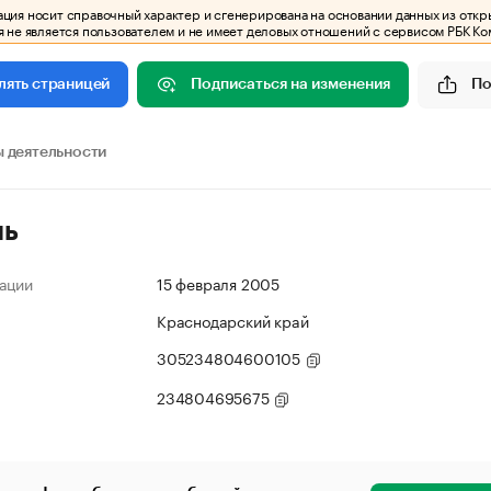
ия носит справочный характер и сгенерирована на основании данных из откр
 не является пользователем и не имеет деловых отношений с сервисом РБК Ко
Подписаться на изменения
По
лять страницей
 деятельности
ль
ации
15 февраля 2005
Краснодарский край
305234804600105
234804695675