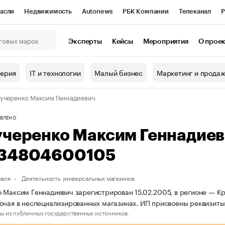
асли
Недвижимость
Autonews
РБК Компании
Телеканал
Р
К Курсы
РБК Life
Тренды
Визионеры
Национальные проекты
Эксперты
Кейсы
Мероприятия
О прое
онный клуб
Исследования
Кредитные рейтинги
Франшизы
Г
терия
IT и технологии
Малый бизнес
Маркетинг и прода
Проверка контрагентов
Политика
Экономика
Бизнес
учеренко Максим Геннадиевич
ы
ВЛЕНО
учеренко Максим Геннадие
34804600105
овля
Деятельность универсальных магазинов
 Максим Геннадиевич зарегистрирован 15.02.2005, в регионе — Кр
очая в неспециализированных магазинах. ИП присвоены реквизи
ы из публичных государственных источников.