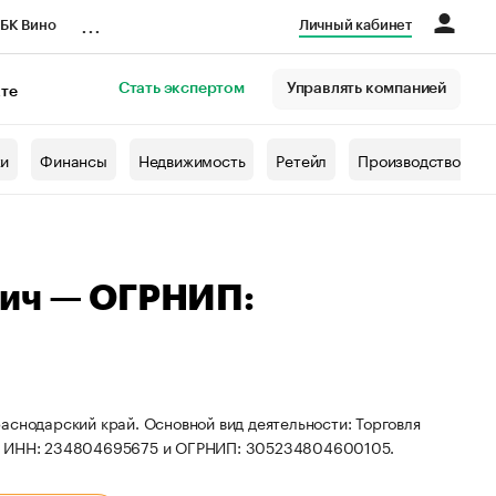
...
БК Вино
Личный кабинет
Стать экспертом
Управлять компанией
кте
азета
жи
Финансы
Недвижимость
Ретейл
Производство
вич — ОГРНИП:
аснодарский край. Основной вид деятельности: Торговля
ты ИНН: 234804695675 и ОГРНИП: 305234804600105.