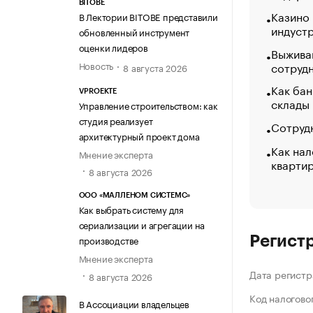
BITOBE
Казино
В Лектории BITOBE представили
индуст
обновленный инструмент
оценки лидеров
Выжива
Новость
сотруд
8 августа 2026
Как бан
VPROEKTE
склады
Управление строительством: как
студия реализует
Сотрудн
архитектурный проект дома
Как нал
Мнение эксперта
кварти
8 августа 2026
ООО «МАЛЛЕНОМ СИСТЕМС»
Как выбрать систему для
сериализации и агрегации на
производстве
Регист
Мнение эксперта
Дата регистр
8 августа 2026
Код налогово
В Ассоциации владельцев