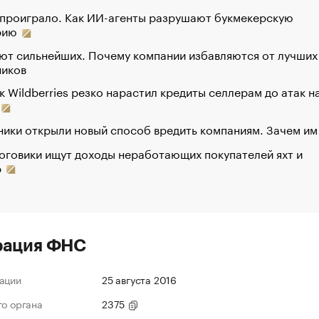
 проиграло. Как ИИ-агенты разрушают букмекерскую
рию
ют сильнейших. Почему компании избавляются от лучших
ников
к Wildberries резко нарастил кредиты селлерам до атак н
ики открыли новый способ вредить компаниям. Зачем им
оговики ищут доходы неработающих покупателей яхт и
р
рация ФНС
ации
25 августа 2016
го органа
2375