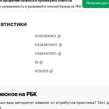
е профилем бизнеса и публикуйте новости
Получить дос
 узнаваемость и развивайте личный бренд на РБК
татистики
0102094063
03243813001
03643413101
16
4210015
есное на РБК
ко ваш авторитет зависит от атрибутов престижа? Тест д
в