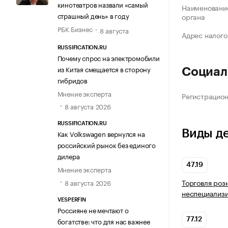
кинотеатров назвали «самый
Наименование
страшный день» в году
органа
РБК Бизнес
8 августа
Адрес налого
RUSSIFICATION.RU
Почему спрос на электромобили
из Китая смещается в сторону
Социал
гибридов
Мнение эксперта
Регистрацио
8 августа 2026
RUSSIFICATION.RU
Виды д
Как Volkswagen вернулся на
российский рынок без единого
дилера
47.19
Мнение эксперта
Торговля роз
8 августа 2026
неспециализ
VESPERFIN
Россияне не мечтают о
богатстве: что для нас важнее
77.12