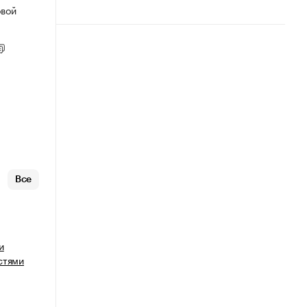
овой
Все
и
стями