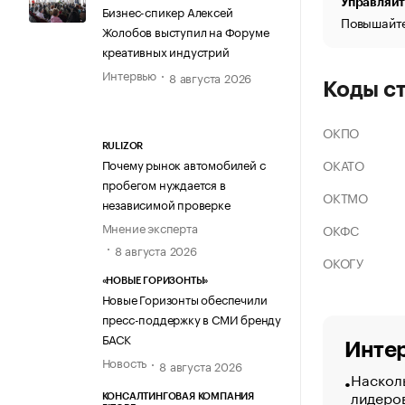
Управляйт
Бизнес-спикер Алексей
Повышайте
Жолобов выступил на Форуме
креативных индустрий
Интервью
8 августа 2026
Коды с
ОКПО
RULIZOR
ОКАТО
Почему рынок автомобилей с
пробегом нуждается в
ОКТМО
независимой проверке
Мнение эксперта
ОКФС
8 августа 2026
ОКОГУ
«НОВЫЕ ГОРИЗОНТЫ»
Новые Горизонты обеспечили
пресс-поддержку в СМИ бренду
БАСК
Интер
Новость
8 августа 2026
Насколь
лидеро
КОНСАЛТИНГОВАЯ КОМПАНИЯ