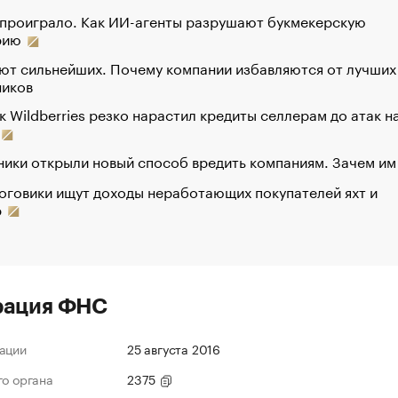
 проиграло. Как ИИ-агенты разрушают букмекерскую
рию
ют сильнейших. Почему компании избавляются от лучших
ников
к Wildberries резко нарастил кредиты селлерам до атак н
ики открыли новый способ вредить компаниям. Зачем им
оговики ищут доходы неработающих покупателей яхт и
р
рация ФНС
ации
25 августа 2016
го органа
2375