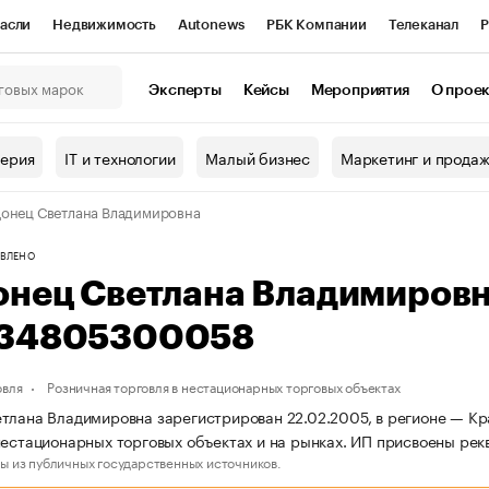
асли
Недвижимость
Autonews
РБК Компании
Телеканал
Р
К Курсы
РБК Life
Тренды
Визионеры
Национальные проекты
Эксперты
Кейсы
Мероприятия
О прое
онный клуб
Исследования
Кредитные рейтинги
Франшизы
Г
терия
IT и технологии
Малый бизнес
Маркетинг и прода
Проверка контрагентов
Политика
Экономика
Бизнес
онец Светлана Владимировна
ы
ВЛЕНО
онец Светлана Владимиров
34805300058
овля
Розничная торговля в нестационарных торговых объектах
тлана Владимировна зарегистрирован 22.02.2005, в регионе — Кра
нестационарных торговых объектах и на рынках. ИП присвоены 
ы из публичных государственных источников.