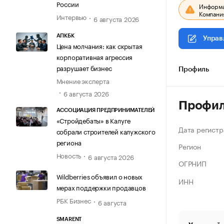
России
Информац
Компания
Интервью
6 августа 2026
АПКБК
Управ
Цена молчания: как скрытая
корпоративная агрессия
разрушает бизнес
Профиль
Мнение эксперта
6 августа 2026
Профи
АССОЦИАЦИЯ ПРЕДПРИНИМАТЕЛЕЙ
«Стройдебаты» в Калуге
Дата регистр
собрали строителей калужского
региона
Регион
Новость
6 августа 2026
ОГРНИП
Wildberries объявил о новых
ИНН
мерах поддержки продавцов
РБК Бизнес
6 августа
SMARENT