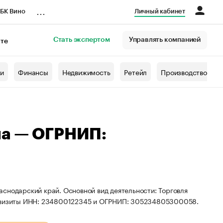
...
БК Вино
Личный кабинет
Стать экспертом
Управлять компанией
кте
азета
жи
Финансы
Недвижимость
Ретейл
Производство
на — ОГРНИП:
снодарский край. Основной вид деятельности: Торговля
реквизиты ИНН: 234800122345 и ОГРНИП: 305234805300058.