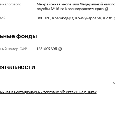
 налогового
Межрайонная инспекция Федеральной налог
службы № 16 по Краснодарскому краю
вой
350020, Краснодар г, Коммунаров ул, д 235
ьные фонды
нный номер СФР
1281607695
еятельности
ничная в нестационарных торговых объектах и на рынках