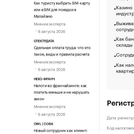
Как туристу выбрать SIM-карту
Казино
или eSIM для поездки в
индуст
Малайзию
Выжива
Мнение эксперта
сотруд
6 августа 2026
Как бан
СПЕКТРДАТА
склады
Сдельная оплата труда: что это
Сотрудн
такое, виды и правила расчета
Мнение эксперта
Как нал
6 августа 2026
кварти
НЕКО-ФРАНЧ
Налоги во франчайзинге: как
платить меньше и не нарушать
закон
Регист
Мнение эксперта
6 августа 2026
Дата регистр
OWL | СОВА
Код налогово
Новый сотрудник как клиент: