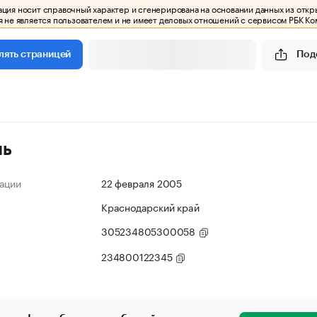
ия носит справочный характер и сгенерирована на основании данных из откр
 не является пользователем и не имеет деловых отношений с сервисом РБК Ко
Под
лять страницей
ль
ации
22 февраля 2005
Краснодарский край
305234805300058
234800122345