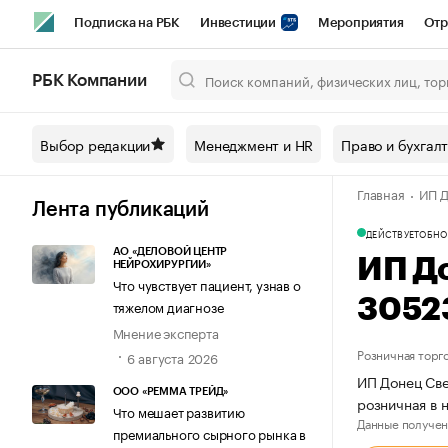
Подписка на РБК
Инвестиции
Мероприятия
Отр
Спорт
Школа управления РБК
РБК Образование
РБ
РБК Компании
Город
Стиль
Крипто
РБК Бизнес-среда
Дискусси
Выбор редакции
Менеджмент и HR
Право и бухгал
Спецпроекты СПб
Конференции СПб
Спецпроекты
Главная
ИП Д
Технологии и медиа
Финансы
Рынок наличной валют
Лента публикаций
ДЕЙСТВУЕТ
ОБНО
АО «ДЕЛОВОЙ ЦЕНТР
ИП Д
НЕЙРОХИРУРГИИ»
Что чувствует пациент, узнав о
3052
тяжелом диагнозе
Мнение эксперта
Розничная торг
6 августа 2026
ИП Донец Све
ООО «РЕММА ТРЕЙД»
розничная в 
Что мешает развитию
Данные получен
премиального сырного рынка в