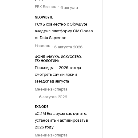
РБК Бизнес
6 августа
GLOWBYTE
РСХБ совместно с GlowByte
внедрил платформу CM Ocean
от Data Sapience
Новость
6 августа 2026
ФОНД «НАУКА. ИСКУССТВО.
ТЕХНОЛОГИИ»
Персеиды — 2026: когда
смотреть самый яркий
звездопад августа
Мнение эксперта
6 августа 2026
EXNODE
еСИМ Беларусь: как купить,
установить и активировать в
2026 году
Мнение эксперта