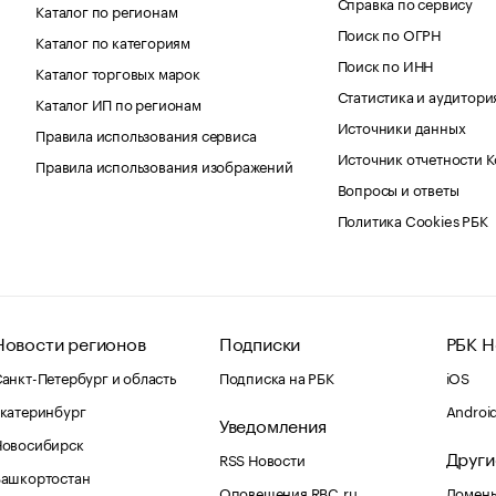
Справка по сервису
Каталог по регионам
Поиск по ОГРН
Каталог по категориям
Поиск по ИНН
Каталог торговых марок
Статистика и аудитори
Каталог ИП по регионам
Источники данных
Правила использования сервиса
Источник отчетности 
Правила использования изображений
Вопросы и ответы
Политика Cookies РБК
Новости регионов
Подписки
РБК Н
анкт-Петербург и область
Подписка на РБК
iOS
катеринбург
Androi
Уведомления
Новосибирск
Други
RSS Новости
Башкортостан
Оповещения RBC.ru
Домены