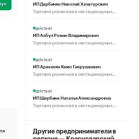
туп
ИП Дарбинян Николай Хачатурович
Торговля розничная в нестационарных...
ДЕЙСТВУЕТ
ИП Албул Роман Владимирович
Торговля розничная в нестационарных...
ДЕЙСТВУЕТ
ИП Аракелян Камо Гаврушаевич
Торговля розничная в нестационарных...
ДЕЙСТВУЕТ
ИП Щербина Наталья Александровна
Торговля розничная в нестационарных...
ля
«От спорта тело стареет иначе». Как живет глава ко
Другие предприниматели в
создавшей GTA