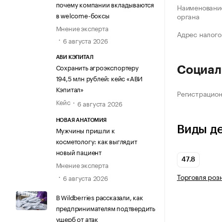
почему компании вкладываются
Наименование
в welcome-боксы
органа
Мнение эксперта
Адрес налого
6 августа 2026
АВИ КЭПИТАЛ
Сохранить агроэкспортеру
Социал
194,5 млн рублей: кейс «АВИ
Кэпитал»
Регистрацио
Кейс
6 августа 2026
НОВАЯ АНАТОМИЯ
Виды д
Мужчины пришли к
косметологу: как выглядит
новый пациент
47.8
Мнение эксперта
Торговля роз
6 августа 2026
В Wildberries рассказали, как
предпринимателям подтвердить
ущерб от атак