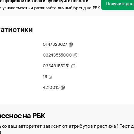
е профилем бизнеса и публикуйте новости
Получить дос
 узнаваемость и развивайте личный бренд на РБК
татистики
0147828627
03243555000
03643155051
16
4210015
есное на РБК
ко ваш авторитет зависит от атрибутов престижа? Тест д
в