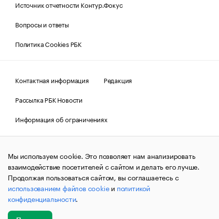
Источник отчетности Контур.Фокус
Вопросы и ответы
Политика Cookies РБК
Контактная информация
Редакция
Рассылка РБК Новости
Информация об ограничениях
Правовая информация
О соблюдении авторских прав
Мы используем cookie. Это позволяет нам анализировать
© АО «РОСБИЗНЕСКОНСАЛТИНГ»,
1995–2026.
Сообщения
и материалы информационного агентства «РБК»
взаимодействие посетителей с сайтом и делать его лучше.
(зарегистрировано Федеральной службой по надзору в сфере
Продолжая пользоваться сайтом, вы соглашаетесь с
связи, информационных технологий и массовых
использованием файлов cookie
и
политикой
коммуникаций (Роскомнадзор) 09.12.2015 за номером ИА
№ФС77-63848) сопровождаются пометкой «РБК». Отдельные
конфиденциальности
.
публикации могут содержать информацию,
не предназначенную для пользователей