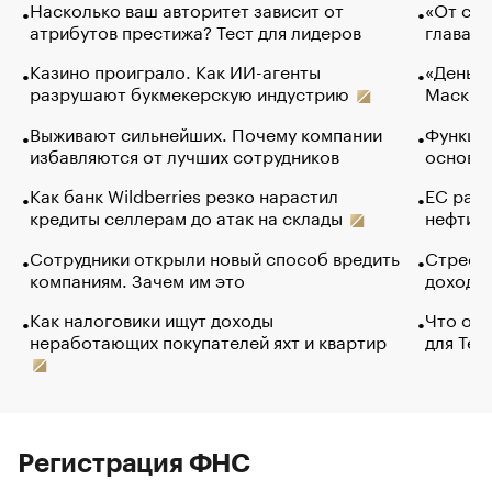
Насколько ваш авторитет зависит от
«От спо
атрибутов престижа? Тест для лидеров
глава к
Казино проиграло. Как ИИ-агенты
«Деньги
разрушают букмекерскую индустрию
Маск в 
Выживают сильнейших. Почему компании
Функции
избавляются от лучших сотрудников
основ э
Как банк Wildberries резко нарастил
ЕС раз
кредиты селлерам до атак на склады
нефти —
Сотрудники открыли новый способ вредить
Стресс 
компаниям. Зачем им это
доходов
Как налоговики ищут доходы
Что обв
неработающих покупателей яхт и квартир
для Tel
Регистрация ФНС