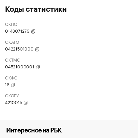
Коды статистики
ОКПО
0148071279
ОКАТО
04221501000
ОКТМО
04521000001
ОКФС
16
ОКОГУ
4210015
Интересное на РБК