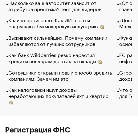
Насколько ваш авторитет зависит от
«От спо
атрибутов престижа? Тест для лидеров
глава к
Казино проиграло. Как ИИ-агенты
«Деньги
разрушают букмекерскую индустрию
Маск в 
Выживают сильнейших. Почему компании
Функции
избавляются от лучших сотрудников
основ э
Как банк Wildberries резко нарастил
ЕС раз
кредиты селлерам до атак на склады
нефти —
Сотрудники открыли новый способ вредить
Стресс 
компаниям. Зачем им это
доходов
Как налоговики ищут доходы
Что обв
неработающих покупателей яхт и квартир
для Tel
Регистрация ФНС