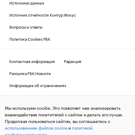
Источники данных
Источник отчетности Контур.Фокус
Вопросы и ответы
Политика Cookies РБК
Контактная информация
Редакция
Рассылка РБК Новости
Информация об ограничениях
Правовая информация
О соблюдении авторских прав
Мы используем cookie. Это позволяет нам анализировать
© АО «РОСБИЗНЕСКОНСАЛТИНГ»,
1995–2026.
Сообщения
и материалы информационного агентства «РБК»
взаимодействие посетителей с сайтом и делать его лучше.
(зарегистрировано Федеральной службой по надзору в сфере
Продолжая пользоваться сайтом, вы соглашаетесь с
связи, информационных технологий и массовых
использованием файлов cookie
и
политикой
коммуникаций (Роскомнадзор) 09.12.2015 за номером ИА
№ФС77-63848) сопровождаются пометкой «РБК». Отдельные
конфиденциальности
.