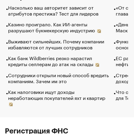
Насколько ваш авторитет зависит от
«От спо
атрибутов престижа? Тест для лидеров
глава к
Казино проиграло. Как ИИ-агенты
«Деньги
разрушают букмекерскую индустрию
Маск в 
Выживают сильнейших. Почему компании
Функции
избавляются от лучших сотрудников
основ э
Как банк Wildberries резко нарастил
ЕС раз
кредиты селлерам до атак на склады
нефти —
Сотрудники открыли новый способ вредить
Стресс 
компаниям. Зачем им это
доходов
Как налоговики ищут доходы
Что обв
неработающих покупателей яхт и квартир
для Tel
Регистрация ФНС