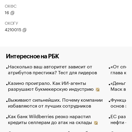
ОКФС
16
ОКОГУ
4210015
Интересное на РБК
Насколько ваш авторитет зависит от
«От спор
атрибутов престижа? Тест для лидеров
глава ко
Казино проиграло. Как ИИ-агенты
«Деньги б
разрушают букмекерскую индустрию
Маск в и
Выживают сильнейших. Почему компании
Функции 
избавляются от лучших сотрудников
основ эф
Как банк Wildberries резко нарастил
ЕС разре
кредиты селлерам до атак на склады
нефти — 