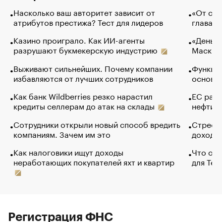
Насколько ваш авторитет зависит от
«От спо
атрибутов престижа? Тест для лидеров
глава к
Казино проиграло. Как ИИ-агенты
«Деньги
разрушают букмекерскую индустрию
Маск в 
Выживают сильнейших. Почему компании
Функции
избавляются от лучших сотрудников
основ э
Как банк Wildberries резко нарастил
ЕС раз
кредиты селлерам до атак на склады
нефти —
Сотрудники открыли новый способ вредить
Стресс 
компаниям. Зачем им это
доходов
Как налоговики ищут доходы
Что обв
неработающих покупателей яхт и квартир
для Tel
Регистрация ФНС