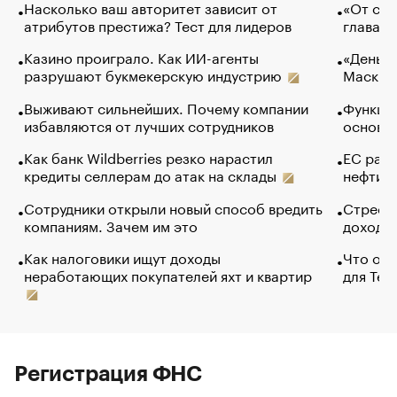
Насколько ваш авторитет зависит от
«От спо
атрибутов престижа? Тест для лидеров
глава к
Казино проиграло. Как ИИ-агенты
«Деньги
разрушают букмекерскую индустрию
Маск в 
Выживают сильнейших. Почему компании
Функции
избавляются от лучших сотрудников
основ э
Как банк Wildberries резко нарастил
ЕС раз
кредиты селлерам до атак на склады
нефти —
Сотрудники открыли новый способ вредить
Стресс 
компаниям. Зачем им это
доходов
Как налоговики ищут доходы
Что обв
неработающих покупателей яхт и квартир
для Tel
Регистрация ФНС