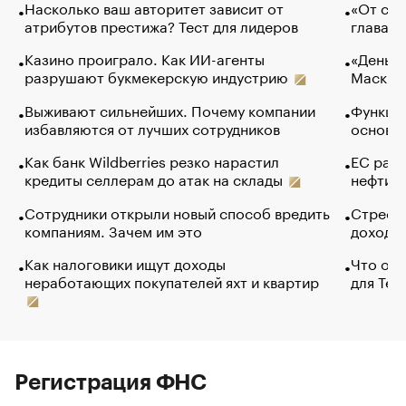
Насколько ваш авторитет зависит от
«От спо
атрибутов престижа? Тест для лидеров
глава к
Казино проиграло. Как ИИ-агенты
«Деньги
разрушают букмекерскую индустрию
Маск в 
Выживают сильнейших. Почему компании
Функции
избавляются от лучших сотрудников
основ э
Как банк Wildberries резко нарастил
ЕС раз
кредиты селлерам до атак на склады
нефти —
Сотрудники открыли новый способ вредить
Стресс 
компаниям. Зачем им это
доходов
Как налоговики ищут доходы
Что обв
неработающих покупателей яхт и квартир
для Tel
Регистрация ФНС