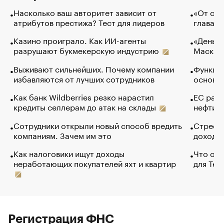
Насколько ваш авторитет зависит от
«От спо
атрибутов престижа? Тест для лидеров
глава к
Казино проиграло. Как ИИ-агенты
«Деньги
разрушают букмекерскую индустрию
Маск в 
Выживают сильнейших. Почему компании
Функции
избавляются от лучших сотрудников
основ э
Как банк Wildberries резко нарастил
ЕС раз
кредиты селлерам до атак на склады
нефти —
Сотрудники открыли новый способ вредить
Стресс 
компаниям. Зачем им это
доходов
Как налоговики ищут доходы
Что обв
неработающих покупателей яхт и квартир
для Tel
Регистрация ФНС