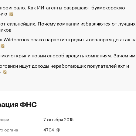
 проиграло. Как ИИ-агенты разрушают букмекерскую
рию
ют сильнейших. Почему компании избавляются от лучших
ников
к Wildberries резко нарастил кредиты селлерам до атак н
ики открыли новый способ вредить компаниям. Зачем им
оговики ищут доходы неработающих покупателей яхт и
р
рация ФНС
ации
7 октября 2015
го органа
4704