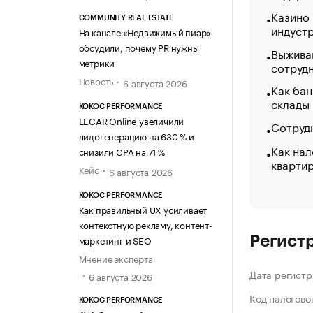
Казино
COMMUNITY REAL ESTATE
индуст
На канале «Недвижимый пиар»
обсудили, почему PR нужны
Выжива
метрики
сотруд
Новость
6 августа 2026
Как бан
склады
KOKOC PERFORMANCE
LECAR Online увеличили
Сотрудн
лидогенерацию на 630 % и
Как нал
снизили CPA на 71 %
кварти
Кейс
6 августа 2026
KOKOC PERFORMANCE
Как правильный UX усиливает
контекстную рекламу, контент-
маркетинг и SEO
Регист
Мнение эксперта
Дата регистр
6 августа 2026
Код налогово
KOKOC PERFORMANCE