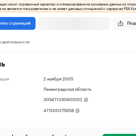
ия носит справочный характер и сгенерирована на основании данных из откр
 не является пользователем и не имеет деловых отношений с сервисом РБК Ко
Под
лять страницей
 деятельности
ль
ации
2 ноября 2005
Ленинградская область
305471330600012
471300375858