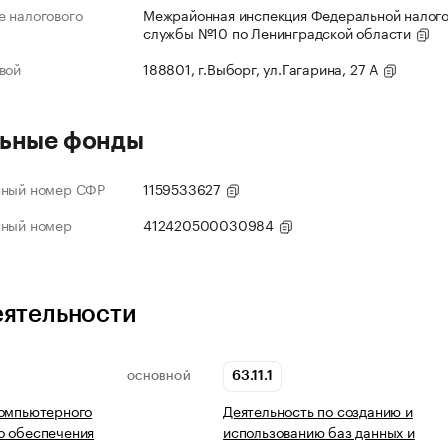
 налогового
Межрайонная инспекция Федеральной налог
службы №10 по Ленинградской области
вой
188801, г.Выборг, ул.Гагарина, 27 А
ьные фонды
нный номер СФР
1159533627
нный номер
412420500030984
еятельности
63.11.1
ОСНОВНОЙ
компьютерного
Деятельность по созданию и
о обеспечения
использованию баз данных и