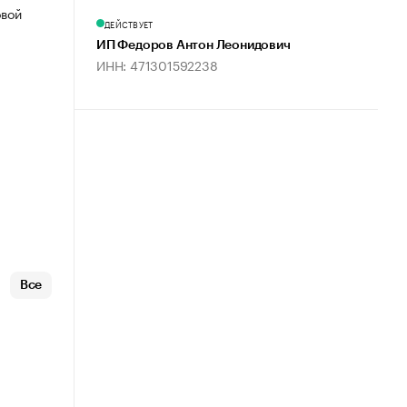
овой
ДЕЙСТВУЕТ
ИП Федоров Антон Леонидович
ИНН: 471301592238
Все