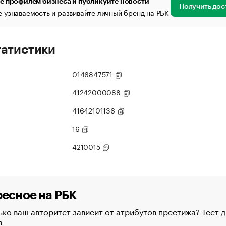
е профилем бизнеса и публикуйте новости
Получить дос
 узнаваемость и развивайте личный бренд на РБК
татистики
0146847571
41242000088
41642101136
16
4210015
есное на РБК
ко ваш авторитет зависит от атрибутов престижа? Тест д
в