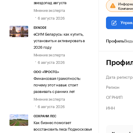
звездопад августа
Информац
Компания
Мнение эксперта
6 августа 2026
Управ
EXNODE
еСИМ Беларусь: как купить,
установить и активировать в
Профиль
Виды
2026 году
Мнение эксперта
6 августа 2026
Профи
ООО «ПРОСТО.»
Дата регистр
Финансовая грамотность:
почему этот навык стоит
Регион
развивать с ранних лет
ОГРНИП
Мнение эксперта
6 августа 2026
ИНН
СОХРАНИ ЛЕС
Как бизнес помогает
восстановить леса Подмосковья