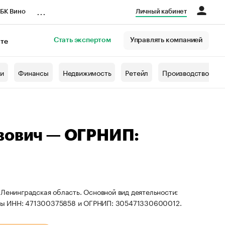
...
БК Вино
Личный кабинет
Стать экспертом
Управлять компанией
кте
азета
жи
Финансы
Недвижимость
Ретейл
Производство
вович — ОГРНИП:
 Ленинградская область. Основной вид деятельности:
иты ИНН: 471300375858 и ОГРНИП: 305471330600012.