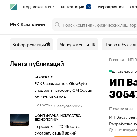
Подписка на РБК
Инвестиции
Мероприятия
Отр
Спорт
Школа управления РБК
РБК Образование
РБ
РБК Компании
Город
Стиль
Крипто
РБК Бизнес-среда
Дискусси
Выбор редакции
Менеджмент и HR
Право и бухгал
Спецпроекты СПб
Конференции СПб
Спецпроекты
Главная
ИП В
Технологии и медиа
Финансы
Рынок наличной валют
Лента публикаций
ДЕЙСТВУЕТ
ОБНО
GLOWBYTE
ИП В
РСХБ совместно с GlowByte
внедрил платформу CM Ocean
3054
от Data Sapience
Новость
6 августа 2026
IT-технологии
ИП Васильев 
ФОНД «НАУКА. ИСКУССТВО.
ТЕХНОЛОГИИ»
Разработка 
Персеиды — 2026: когда
Данные получен
смотреть самый яркий