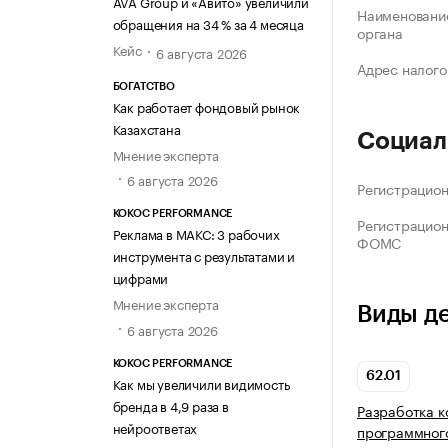
AVA Group и «Авито» увеличили
Наименование
обращения на 34 % за 4 месяца
органа
Кейс
6 августа 2026
Адрес налого
БОГАТСТВО
Как работает фондовый рынок
Казахстана
Социал
Мнение эксперта
6 августа 2026
Регистрацио
KOKOC PERFORMANCE
Регистрацио
Реклама в МАКС: 3 рабочих
ФОМС
инструмента с результатами и
цифрами
Мнение эксперта
Виды д
6 августа 2026
KOKOC PERFORMANCE
62.01
Как мы увеличили видимость
бренда в 4,9 раза в
Разработка 
нейроответах
программног