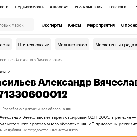
асли
Недвижимость
Autonews
РБК Компании
Телеканал
Р
К Курсы
РБК Life
Тренды
Визионеры
Национальные проекты
Эксперты
Кейсы
Мероприятия
О прое
онный клуб
Исследования
Кредитные рейтинги
Франшизы
Г
терия
IT и технологии
Малый бизнес
Маркетинг и прода
Проверка контрагентов
Политика
Экономика
Бизнес
асильев Александр Вячеславович
ы
ВЛЕНО
асильев Александр Вячесла
71330600012
Разработка программного обеспечения
Александр Вячеславович зарегистрирован 02.11.2005, в регионе —
компьютерного программного обеспечения. ИП присвоены реквиз
ы из публичных государственных источников.