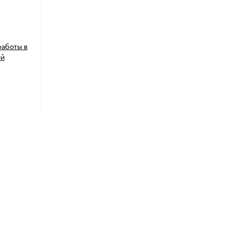
работы в
ий