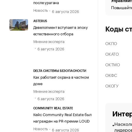
Управляйт
после урагана
Повышайте
Новость
6 августа 2026
ASTERUS
Девелопмент вступает в эпоху
Коды с
естественного отбора
Мнение эксперта
ОКПО
6 августа 2026
ОКАТО
ОКТМО
DELTA СИСТЕМЫ БЕЗОПАСНОСТИ
ОКФС
Как работает охрана в частном
доме
ОКОГУ
Мнение эксперта
6 августа 2026
COMMUNITY REAL ESTATE
Интер
Кейс Community Real Estate был
награжден на PR-премии LOUD
Насколь
Новость
лидеро
6 августа 2026