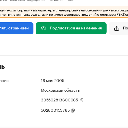
ия носит справочный характер и сгенерирована на основании данных из откр
 не является пользователем и не имеет деловых отношений с сервисом РБК Ко
Подписаться на изменения
По
лять страницей
ль
ации
16 мая 2005
Московская область
305502813600065
502800153765