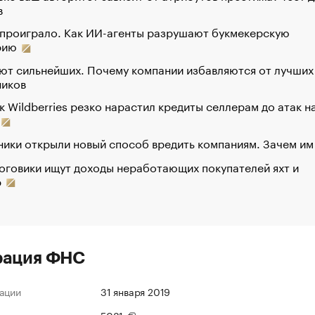
в
 проиграло. Как ИИ-агенты разрушают букмекерскую
рию
ют сильнейших. Почему компании избавляются от лучших
ников
к Wildberries резко нарастил кредиты селлерам до атак н
ики открыли новый способ вредить компаниям. Зачем им
оговики ищут доходы неработающих покупателей яхт и
р
рация ФНС
ации
31 января 2019