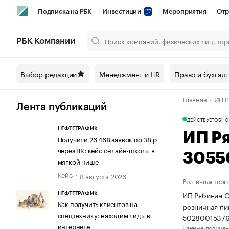
Подписка на РБК
Инвестиции
Мероприятия
Отр
Спорт
Школа управления РБК
РБК Образование
РБ
РБК Компании
Город
Стиль
Крипто
РБК Бизнес-среда
Дискусси
Выбор редакции
Менеджмент и HR
Право и бухгал
Спецпроекты СПб
Конференции СПб
Спецпроекты
Главная
ИП Р
Технологии и медиа
Финансы
Рынок наличной валют
Лента публикаций
ДЕЙСТВУЕТ
ОБНО
НЕФТЕТРАФИК
ИП Р
Получили 26 468 заявок по 38 р
через ВК: кейс онлайн-школы в
3055
мягкой нише
Кейс
8 августа 2026
Розничная торг
ИП Рябинин С
НЕФТЕТРАФИК
Как получить клиентов на
розничная пи
спецтехнику: находим лиды в
50280015376
интернете
Данные получен