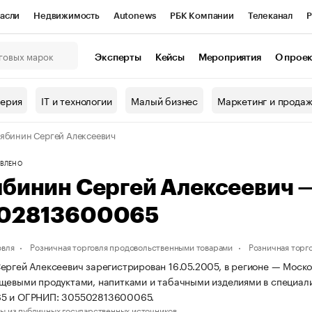
асли
Недвижимость
Autonews
РБК Компании
Телеканал
Р
К Курсы
РБК Life
Тренды
Визионеры
Национальные проекты
Эксперты
Кейсы
Мероприятия
О прое
онный клуб
Исследования
Кредитные рейтинги
Франшизы
Г
терия
IT и технологии
Малый бизнес
Маркетинг и прода
Проверка контрагентов
Политика
Экономика
Бизнес
ябинин Сергей Алексеевич
ы
ВЛЕНО
ябинин Сергей Алексеевич 
02813600065
овля
Розничная торговля продовольственными товарами
Розничная торг
ергей Алексеевич зарегистрирован 16.05.2005, в регионе — Москов
щевыми продуктами, напитками и табачными изделиями в специал
5 и ОГРНИП: 305502813600065.
ы из публичных государственных источников.