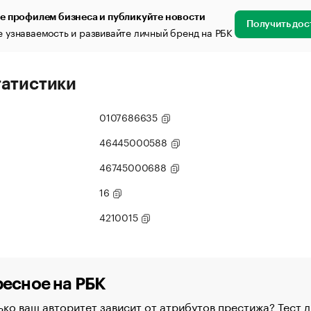
е профилем бизнеса и публикуйте новости
Получить дос
 узнаваемость и развивайте личный бренд на РБК
татистики
0107686635
46445000588
46745000688
16
4210015
есное на РБК
ко ваш авторитет зависит от атрибутов престижа? Тест д