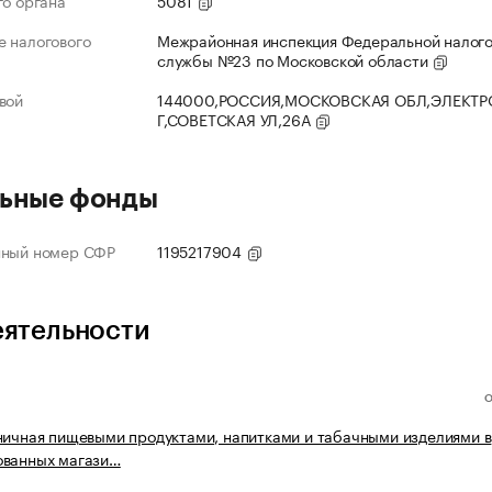
го органа
5081
 налогового
Межрайонная инспекция Федеральной налог
службы №23 по Московской области
вой
144000,РОССИЯ,МОСКОВСКАЯ ОБЛ,ЭЛЕКТР
Г,СОВЕТСКАЯ УЛ,26А
ьные фонды
нный номер СФР
1195217904
еятельности
ничная пищевыми продуктами, напитками и табачными изделиями в
ованных магази…