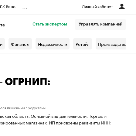
...
БК Вино
Личный кабинет
Стать экспертом
Управлять компанией
кте
азета
жи
Финансы
Недвижимость
Ретейл
Производство
— ОГРНИП:
овля пищевыми продуктами
ская область. Основной вид деятельности: Торговля
изированных магазинах. ИП присвоены реквизиты ИНН: