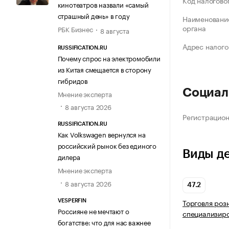
Код налогово
кинотеатров назвали «самый
страшный день» в году
Наименование
органа
РБК Бизнес
8 августа
Адрес налого
RUSSIFICATION.RU
Почему спрос на электромобили
из Китая смещается в сторону
гибридов
Социал
Мнение эксперта
8 августа 2026
Регистрацио
RUSSIFICATION.RU
Как Volkswagen вернулся на
российский рынок без единого
Виды д
дилера
Мнение эксперта
8 августа 2026
47.2
Торговля роз
VESPERFIN
Россияне не мечтают о
специализир
богатстве: что для нас важнее