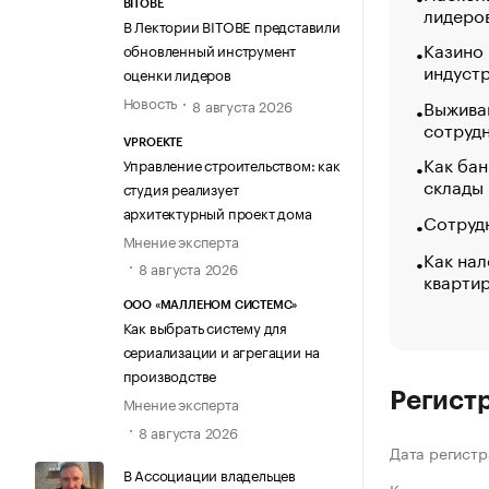
BITOBE
лидеро
В Лектории BITOBE представили
Казино
обновленный инструмент
индуст
оценки лидеров
Новость
Выжива
8 августа 2026
сотруд
VPROEKTE
Как бан
Управление строительством: как
склады
студия реализует
архитектурный проект дома
Сотрудн
Мнение эксперта
Как нал
8 августа 2026
кварти
ООО «МАЛЛЕНОМ СИСТЕМС»
Как выбрать систему для
сериализации и агрегации на
производстве
Регист
Мнение эксперта
8 августа 2026
Дата регистр
В Ассоциации владельцев