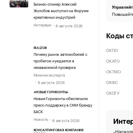
Бизнес-спикер Алексей
Управляйт
Жолобов выступил на Форуме
Повышайте
креативных индустрий
Интервью
8 августа 2026
Коды с
RULIZOR
ОКПО
Почему рынок автомобилей с
ОКАТО
пробегом нуждается в
независимой проверке
ОКТМО
Мнение эксперта
ОКФС
8 августа 2026
ОКОГУ
«НОВЫЕ ГОРИЗОНТЫ»
Новые Горизонты обеспечили
пресс-поддержку в СМИ бренду
БАСК
Новость
8 августа 2026
Интер
Насколь
КОНСАЛТИНГОВАЯ КОМПАНИЯ