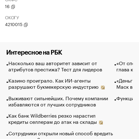
16
ОКОГУ
4210015
Интересное на РБК
Насколько ваш авторитет зависит от
«От спор
атрибутов престижа? Тест для лидеров
глава ко
Казино проиграло. Как ИИ-агенты
«Деньги б
разрушают букмекерскую индустрию
Маск в и
Выживают сильнейших. Почему компании
Функции 
избавляются от лучших сотрудников
Как банк Wildberries резко нарастил
кредиты селлерам до атак на склады
Сотрудники открыли новый способ вредить
компаниям. Зачем им это