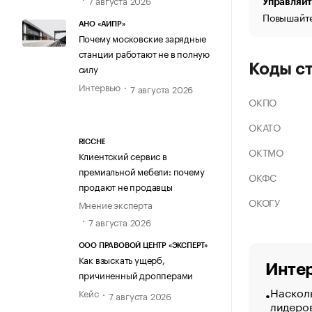
Управляйт
Повышайте
АНО «АИПР»
Почему московские зарядные
станции работают не в полную
Коды с
силу
Интервью
7 августа 2026
ОКПО
ОКАТО
RICCHE
ОКТМО
Клиентский сервис в
премиальной мебели: почему
ОКФС
продают не продавцы
ОКОГУ
Мнение эксперта
7 августа 2026
ООО ПРАВОВОЙ ЦЕНТР «ЭКСПЕРТ»
Как взыскать ущерб,
Интер
причиненный дропперами
Насколь
Кейс
7 августа 2026
лидеро