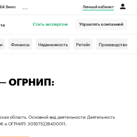
...
БК Вино
Личный кабинет
Стать экспертом
Управлять компанией
кте
азета
жи
Финансы
Недвижимость
Ретейл
Производство
 — ОГРНИП:
ская область. Основной вид деятельности: Деятельность
306 и ОГРНИП: 305575228400011.