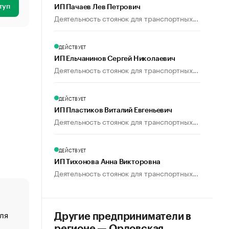
туп
ИП Пачаев Лев Петрович
Деятельность стоянок для транспортных...
ДЕЙСТВУЕТ
ИП Ельчанинов Сергей Николаевич
Деятельность стоянок для транспортных...
ДЕЙСТВУЕТ
ИП Пластиков Виталий Евгеньевич
Деятельность стоянок для транспортных...
ДЕЙСТВУЕТ
ИП Тихонова Анна Викторовна
Деятельность стоянок для транспортных...
ля
«От спорта тело стареет иначе». Как живет глава ко
Другие предприниматели в
создавшей GTA