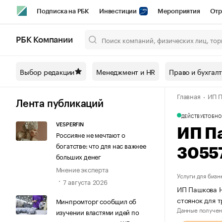
Подписка на РБК
Инвестиции
Мероприятия
Отр
Спорт
Школа управления РБК
РБК Образование
РБ
РБК Компании
Город
Стиль
Крипто
РБК Бизнес-среда
Дискусси
Выбор редакции
Менеджмент и HR
Право и бухгал
Спецпроекты СПб
Конференции СПб
Спецпроекты
Главная
ИП П
Технологии и медиа
Финансы
Рынок наличной валют
Лента публикаций
ДЕЙСТВУЕТ
ОБНО
VESPERFIN
ИП П
Россияне не мечтают о
богатстве: что для нас важнее
3055
больших денег
Мнение эксперта
Услуги для бизн
7 августа 2026
ИП Пашкова Н
стоянок для 
Минпромторг сообщил об
Данные получен
изучении властями идей по