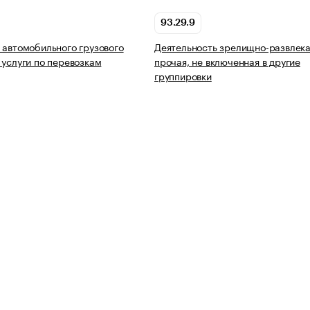
93.29.9
 автомобильного грузового
Деятельность зрелищно-развлек
 услуги по перевозкам
прочая, не включенная в другие
группировки