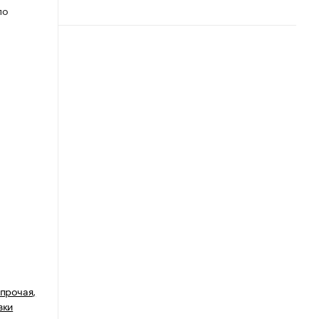
по
 прочая,
вки