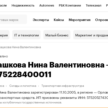
асли
Недвижимость
Autonews
РБК Компании
Телеканал
Р
К Курсы
РБК Life
Тренды
Визионеры
Национальные проекты
Эксперты
Кейсы
Мероприятия
О прое
онный клуб
Исследования
Кредитные рейтинги
Франшизы
Г
терия
IT и технологии
Малый бизнес
Маркетинг и прода
Проверка контрагентов
Политика
Экономика
Бизнес
ашкова Нина Валентиновна
ы
ВЛЕНО
ашкова Нина Валентиновна
75228400011
еса
Склады и логистика
Транспортная инфраструктура
ина Валентиновна зарегистрирован 11.10.2005, в регионе — Орлов
транспортных средств. ИП присвоены реквизиты ИНН: 575205274
ы из публичных государственных источников.