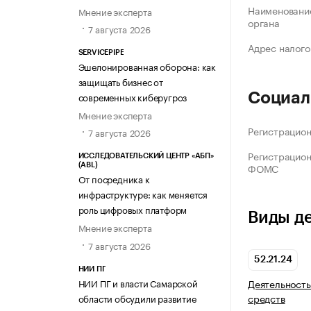
Наименование
Мнение эксперта
органа
7 августа 2026
Адрес налого
SERVICEPIPE
Эшелонированная оборона: как
защищать бизнес от
современных киберугроз
Социал
Мнение эксперта
Регистрацио
7 августа 2026
Регистрацио
ИССЛЕДОВАТЕЛЬСКИЙ ЦЕНТР «АБП»
ФОМС
(ABL)
От посредника к
инфраструктуре: как меняется
роль цифровых платформ
Виды д
Мнение эксперта
7 августа 2026
52.21.24
НИИ ПГ
НИИ ПГ и власти Самарской
Деятельность
средств
области обсудили развитие