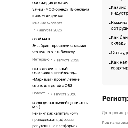
ООО «МЕДИА-ДОКТОР»
Казино
Зачем FMCG-бренду ТВ-реклама
индуст
в эпоху диджитал
Выжива
Мнение эксперта
сотруд
7 августа 2026
Как бан
СВОЙ БАНК
склады
Эквайринг простыми словами:
Сотрудн
что нужно знать бизнесу
Интервью
7 августа 2026
Как нал
кварти
БЛАГОТВОРИТЕЛЬНЫЙ
ОБРАЗОВАТЕЛЬНЫЙ ФОНД
«МАРХАМАТ»
«Мархамат» провел летние
смены для детей с ОВЗ
Новость
7 августа 2026
Регист
ИССЛЕДОВАТЕЛЬСКИЙ ЦЕНТР «АБП»
(ABL)
Дата регистр
Рейтинг как капитал: кому
принадлежит цифровая
Код налогово
репутация на платформах