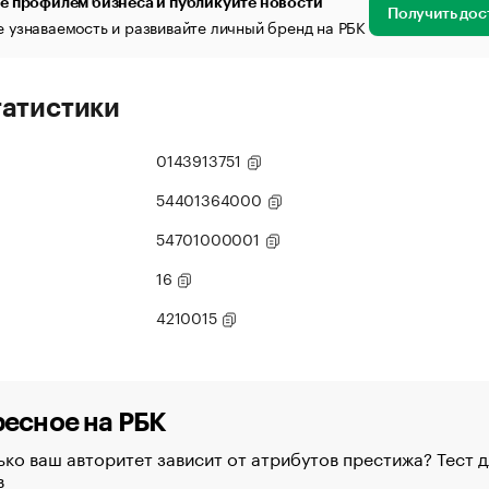
е профилем бизнеса и публикуйте новости
Получить дос
 узнаваемость и развивайте личный бренд на РБК
татистики
0143913751
54401364000
54701000001
16
4210015
есное на РБК
ко ваш авторитет зависит от атрибутов престижа? Тест д
в