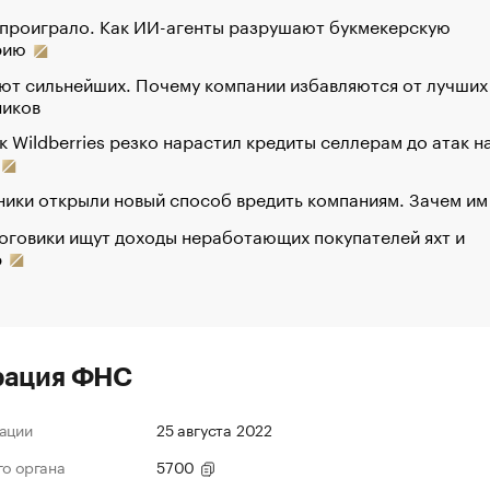
 проиграло. Как ИИ-агенты разрушают букмекерскую
рию
ют сильнейших. Почему компании избавляются от лучших
ников
к Wildberries резко нарастил кредиты селлерам до атак н
ики открыли новый способ вредить компаниям. Зачем им
оговики ищут доходы неработающих покупателей яхт и
р
рация ФНС
ации
25 августа 2022
го органа
5700