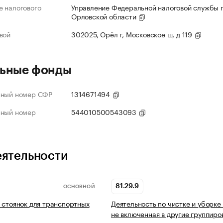
 налогового
Управление Федеральной налоговой службы 
Орловской области
вой
302025, Орёл г, Московское ш, д 119
ьные фонды
нный номер СФР
1314671494
нный номер
544010500543093
еятельности
81.29.9
ОСНОВНОЙ
 стоянок для транспортных
Деятельность по чистке и уборке
не включенная в другие группиро