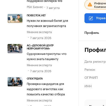
поддержке селлеров WB
Информац
Компания
РБК Бизнес
7 августа
ПОВЕСТОК.НЕТ
Управ
Нужен ли военный билет для
получения загранпаспорта
Мнение эксперта
Профиль
7 августа 2026
АО «ДЕЛОВОЙ ЦЕНТР
Профи
НЕЙРОХИРУРГИИ»
Судорожные приступы: что
нужно знать пациенту
Дата регистр
Мнение эксперта
Регион
7 августа 2026
ОГРНИП
СПЕКТРДАТА
Проверка кандидатов для
ИНН
кадрового агентства: как
повысить качество отбора
Мнение эксперта
7 августа 2026