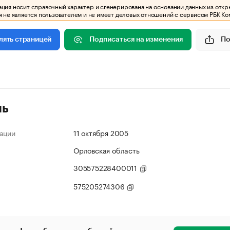
ия носит справочный характер и сгенерирована на основании данных из откр
 не является пользователем и не имеет деловых отношений с сервисом РБК Ко
Подписаться на изменения
По
лять страницей
ль
ации
11 октября 2005
Орловская область
305575228400011
575205274306