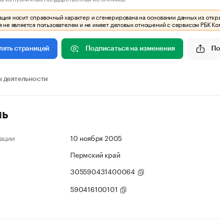
ия носит справочный характер и сгенерирована на основании данных из откр
 не является пользователем и не имеет деловых отношений с сервисом РБК Ко
Подписаться на изменения
По
лять страницей
 деятельности
ль
ации
10 ноября 2005
Пермский край
305590431400064
590416100101