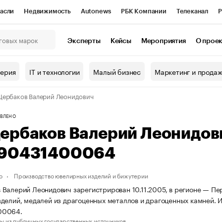
асли
Недвижимость
Autonews
РБК Компании
Телеканал
Р
К Курсы
РБК Life
Тренды
Визионеры
Национальные проекты
Эксперты
Кейсы
Мероприятия
О прое
онный клуб
Исследования
Кредитные рейтинги
Франшизы
Г
терия
IT и технологии
Малый бизнес
Маркетинг и прода
Проверка контрагентов
Политика
Экономика
Бизнес
ербаков Валерий Леонидович
ы
ВЛЕНО
ербаков Валерий Леонидов
90431400064
о
Производство ювелирных изделий и бижутерии
Валерий Леонидович зарегистрирован 10.11.2005, в регионе — Пер
делий, медалей из драгоценных металлов и драгоценных камней.
00064.
ы из публичных государственных источников.