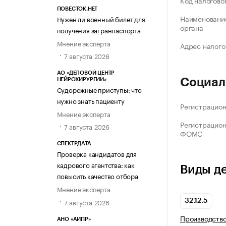
Код налогово
ПОВЕСТОК.НЕТ
Наименование
Нужен ли военный билет для
органа
получения загранпаспорта
Мнение эксперта
Адрес налого
7 августа 2026
АО «ДЕЛОВОЙ ЦЕНТР
Социал
НЕЙРОХИРУРГИИ»
Судорожные приступы: что
нужно знать пациенту
Регистрацио
Мнение эксперта
Регистрацио
7 августа 2026
ФОМС
СПЕКТРДАТА
Проверка кандидатов для
кадрового агентства: как
Виды д
повысить качество отбора
Мнение эксперта
7 августа 2026
32.12.5
Производство
АНО «АИПР»