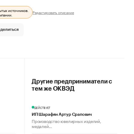
ытых источников.
Редактировать описание
мпании.
делиться
Другие предприниматели с
тем же ОКВЭД
ДЕЙСТВУЕТ
ИП Шарафян Артур Срапович
Производство ювелирных изделий,
медалей...