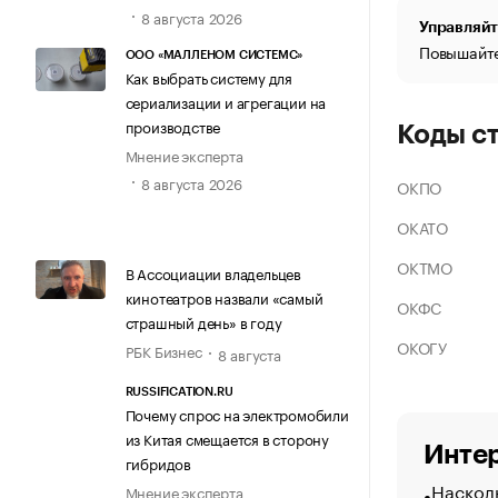
8 августа 2026
Управляйт
Повышайте
ООО «МАЛЛЕНОМ СИСТЕМС»
Как выбрать систему для
сериализации и агрегации на
производстве
Коды с
Мнение эксперта
8 августа 2026
ОКПО
ОКАТО
ОКТМО
В Ассоциации владельцев
кинотеатров назвали «самый
ОКФС
страшный день» в году
ОКОГУ
РБК Бизнес
8 августа
RUSSIFICATION.RU
Почему спрос на электромобили
из Китая смещается в сторону
Интер
гибридов
Насколь
Мнение эксперта