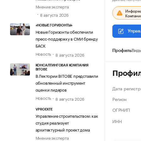
Мнение эксперта
Информац
8 августа 2026
Компания
«НОВЫЕ ГОРИЗОНТЫ»
Новые Горизонты обеспечили
Управ
пресс-поддержку в СМИ бренду
БАСК
Профиль
Виды
Новость
8 августа 2026
КОНСАЛТИНГОВАЯ КОМПАНИЯ
BITOBE
Профи
В Лектории BITOBE представили
обновленный инструмент
Дата регистр
оценки лидеров
Новость
Регион
8 августа 2026
ОГРНИП
VPROEKTE
Управление строительством: как
ИНН
студия реализует
архитектурный проект дома
Мнение эксперта