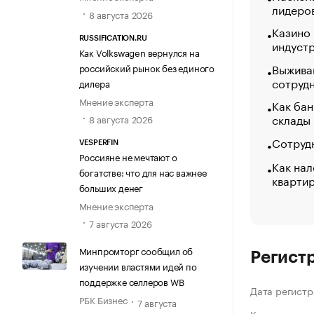
лидеро
8 августа 2026
Казино
RUSSIFICATION.RU
индуст
Как Volkswagen вернулся на
Выжива
российский рынок без единого
сотруд
дилера
Мнение эксперта
Как бан
склады
8 августа 2026
Сотрудн
VESPERFIN
Россияне не мечтают о
Как нал
богатстве: что для нас важнее
кварти
больших денег
Мнение эксперта
7 августа 2026
Минпромторг сообщил об
Регист
изучении властями идей по
поддержке селлеров WB
Дата регистр
РБК Бизнес
7 августа