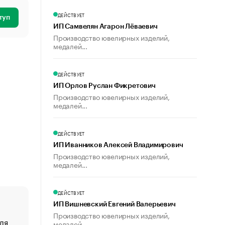
ДЕЙСТВУЕТ
туп
ИП Самвелян Агарон Лёваевич
Производство ювелирных изделий,
медалей...
ДЕЙСТВУЕТ
ИП Орлов Руслан Фикретович
Производство ювелирных изделий,
медалей...
ДЕЙСТВУЕТ
ИП Иванников Алексей Владимирович
Производство ювелирных изделий,
медалей...
ДЕЙСТВУЕТ
ИП Вишневский Евгений Валерьевич
Производство ювелирных изделий,
ля
«От спорта тело стареет иначе». Как живет глава ко
медалей...