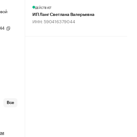
ДЕЙСТВУЕТ
овой
ИП Ланг Светлана Валерьевна
ИНН: 590416379044
,44
Все
ом