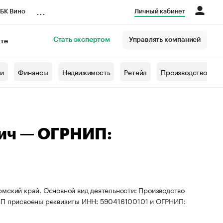
...
БК Вино
Личный кабинет
Стать экспертом
Управлять компанией
кте
азета
жи
Финансы
Недвижимость
Ретейл
Производство
ич — ОГРНИП:
мский край. Основной вид деятельности: Производство
 ИП присвоены реквизиты ИНН: 590416100101 и ОГРНИП: