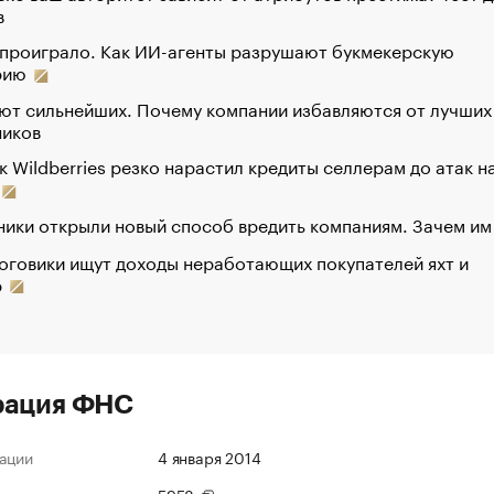
в
 проиграло. Как ИИ-агенты разрушают букмекерскую
рию
ют сильнейших. Почему компании избавляются от лучших
ников
к Wildberries резко нарастил кредиты селлерам до атак н
ики открыли новый способ вредить компаниям. Зачем им
оговики ищут доходы неработающих покупателей яхт и
р
рация ФНС
ации
4 января 2014