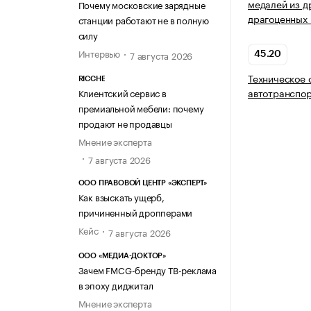
медалей из д
Почему московские зарядные
драгоценных
станции работают не в полную
силу
Интервью
7 августа 2026
45.20
Техническое 
RICCHE
автотранспор
Клиентский сервис в
премиальной мебели: почему
продают не продавцы
Мнение эксперта
7 августа 2026
ООО ПРАВОВОЙ ЦЕНТР «ЭКСПЕРТ»
Как взыскать ущерб,
причиненный дропперами
Кейс
7 августа 2026
ООО «МЕДИА-ДОКТОР»
Зачем FMCG-бренду ТВ-реклама
в эпоху диджитал
Мнение эксперта