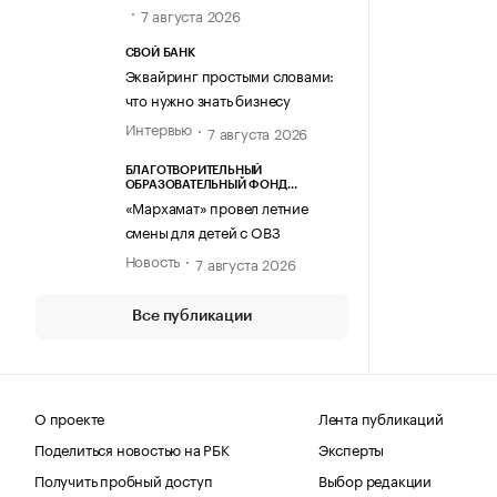
7 августа 2026
СВОЙ БАНК
Эквайринг простыми словами:
что нужно знать бизнесу
Интервью
7 августа 2026
БЛАГОТВОРИТЕЛЬНЫЙ
ОБРАЗОВАТЕЛЬНЫЙ ФОНД
«МАРХАМАТ»
«Мархамат» провел летние
смены для детей с ОВЗ
Новость
7 августа 2026
Все публикации
О проекте
Лента публикаций
Поделиться новостью на РБК
Эксперты
Получить пробный доступ
Выбор редакции