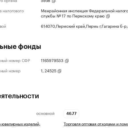
го органа
5958
 налогового
Межрайонная инспекция Федеральной налог
службы № 17 по Пермскому краю
вой
614070,Пермский край,Пермь г,Гагарина б-р
ьные фонды
нный номер СФР
1165979533
нный номер
1, 24525
еятельности
46.77
ОСНОВНОЙ
 ювелирных изделий,
Торговля оптовая отходами и лом