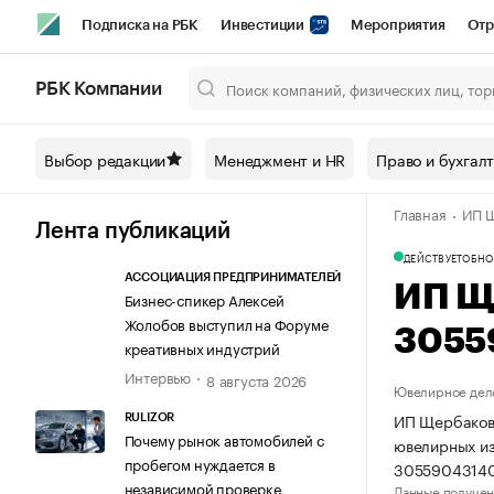
Подписка на РБК
Инвестиции
Мероприятия
Отр
Спорт
Школа управления РБК
РБК Образование
РБ
РБК Компании
Город
Стиль
Крипто
РБК Бизнес-среда
Дискусси
Выбор редакции
Менеджмент и HR
Право и бухгал
Спецпроекты СПб
Конференции СПб
Спецпроекты
Главная
ИП Щ
Технологии и медиа
Финансы
Рынок наличной валют
Лента публикаций
ДЕЙСТВУЕТ
ОБНО
АССОЦИАЦИЯ ПРЕДПРИНИМАТЕЛЕЙ
ИП Щ
Бизнес-спикер Алексей
Жолобов выступил на Форуме
3055
креативных индустрий
Интервью
8 августа 2026
Ювелирное дел
ИП Щербаков 
RULIZOR
Почему рынок автомобилей с
ювелирных из
пробегом нуждается в
3055904314
независимой проверке
Данные получен