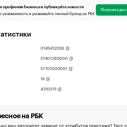
е профилем бизнеса и публикуйте новости
Получить дос
 узнаваемость и развивайте личный бренд на РБК
татистики
0145452026
57401380000
57701000001
16
4210015
есное на РБК
ко ваш авторитет зависит от атрибутов престижа? Тест д