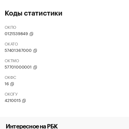
Коды статистики
ОКПО
0121539849
ОКАТО
57401367000
ОКТМО
57701000001
ОКФС
16
ОКОГУ
4210015
Интересное на РБК