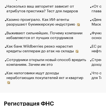
Насколько ваш авторитет зависит от
«От спо
атрибутов престижа? Тест для лидеров
глава к
Казино проиграло. Как ИИ-агенты
«Деньги
разрушают букмекерскую индустрию
Маск в 
Выживают сильнейших. Почему компании
Функции
избавляются от лучших сотрудников
основ э
Как банк Wildberries резко нарастил
ЕС раз
кредиты селлерам до атак на склады
нефти —
Сотрудники открыли новый способ вредить
Стресс 
компаниям. Зачем им это
доходов
Как налоговики ищут доходы
Что обв
неработающих покупателей яхт и квартир
для Tel
Регистрация ФНС