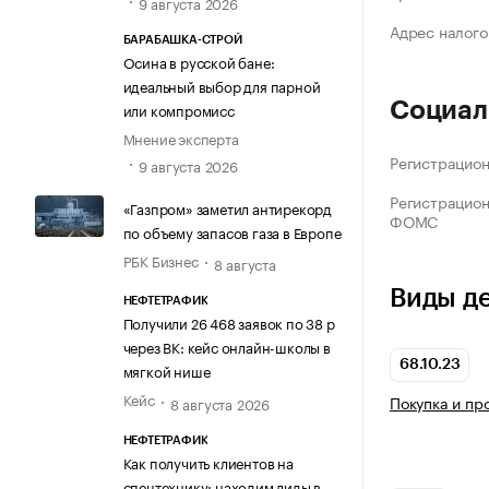
9 августа 2026
Адрес налого
БАРАБАШКА-СТРОЙ
Осина в русской бане:
идеальный выбор для парной
Социал
или компромисс
Мнение эксперта
Регистрацио
9 августа 2026
Регистрацио
«Газпром» заметил антирекорд
ФОМС
по объему запасов газа в Европе
РБК Бизнес
8 августа
Виды д
НЕФТЕТРАФИК
Получили 26 468 заявок по 38 р
через ВК: кейс онлайн-школы в
68.10.23
мягкой нише
Кейс
Покупка и пр
8 августа 2026
НЕФТЕТРАФИК
Как получить клиентов на
спецтехнику: находим лиды в