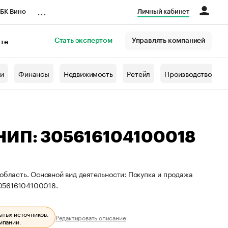
...
БК Вино
Личный кабинет
Стать экспертом
Управлять компанией
кте
азета
жи
Финансы
Недвижимость
Ретейл
Производство
РНИП: 305616104100018
область. Основной вид деятельности: Покупка и продажа
305616104100018.
ытых источников.
Редактировать описание
мпании.