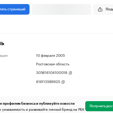
Под
лять страницей
ль
ации
10 февраля 2005
Ростовская область
305616104100018
616113589920
е профилем бизнеса и публикуйте новости
Получить дос
 узнаваемость и развивайте личный бренд на РБК