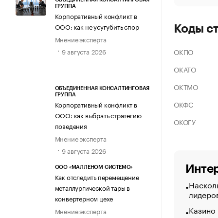
ГРУППА
Корпоративный конфликт в
ООО: как не усугубить спор
Коды с
Мнение эксперта
ОКПО
9 августа 2026
ОКАТО
ОКТМО
ОБЪЕДИНЕННАЯ КОНСАЛТИНГОВАЯ
ГРУППА
ОКФС
Корпоративный конфликт в
ООО: как выбрать стратегию
ОКОГУ
поведения
Мнение эксперта
9 августа 2026
Интер
ООО «МАЛЛЕНОМ СИСТЕМС»
Как отследить перемещение
Насколь
металлургической тары в
лидеро
конвертерном цехе
Казино
Мнение эксперта