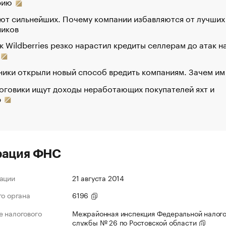
рию
ют сильнейших. Почему компании избавляются от лучших
ников
к Wildberries резко нарастил кредиты селлерам до атак н
ики открыли новый способ вредить компаниям. Зачем им
оговики ищут доходы неработающих покупателей яхт и
р
рация ФНС
ации
21 августа 2014
го органа
6196
 налогового
Межрайонная инспекция Федеральной налог
службы № 26 по Ростовской области