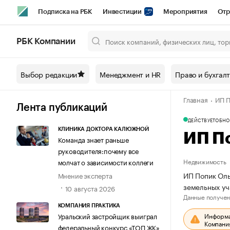
Подписка на РБК
Инвестиции
Мероприятия
Отр
Спорт
Школа управления РБК
РБК Образование
РБ
РБК Компании
Город
Стиль
Крипто
РБК Бизнес-среда
Дискусси
Выбор редакции
Менеджмент и HR
Право и бухгал
Спецпроекты СПб
Конференции СПб
Спецпроекты
Главная
ИП П
Технологии и медиа
Финансы
Рынок наличной валют
Лента публикаций
ДЕЙСТВУЕТ
ОБНО
КЛИНИКА ДОКТОРА КАЛЮЖНОЙ
ИП П
Команда знает раньше
руководителя:почему все
Недвижимость
молчат о зависимости коллеги
ИП Попик Оль
Мнение эксперта
земельных уч
10 августа 2026
Данные получен
КОМПАНИЯ ПРАКТИКА
Информац
Уральский застройщик выиграл
Компания
федеральный конкурс «ТОП ЖК»