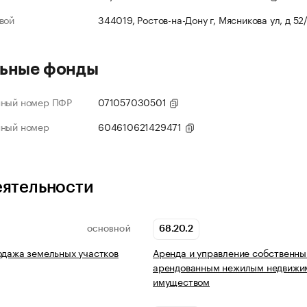
вой
344019, Ростов-на-Дону г, Мясникова ул, д 52
ьные фонды
нный номер ПФР
071057030501
нный номер
604610621429471
еятельности
68.20.2
ОСНОВНОЙ
одажа земельных участков
Аренда и управление собственны
арендованным нежилым недвиж
имуществом