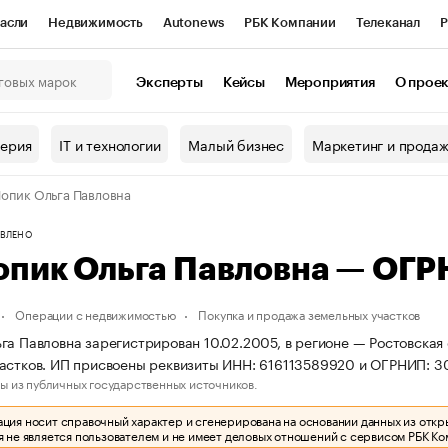
асли
Недвижимость
Autonews
РБК Компании
Телеканал
Р
К Курсы
РБК Life
Тренды
Визионеры
Национальные проекты
Эксперты
Кейсы
Мероприятия
О прое
онный клуб
Исследования
Кредитные рейтинги
Франшизы
Г
терия
IT и технологии
Малый бизнес
Маркетинг и прода
Проверка контрагентов
Политика
Экономика
Бизнес
опик Ольга Павловна
ы
ВЛЕНО
опик Ольга Павловна — ОГ
Операции с недвижимостью
Покупка и продажа земельных участков
га Павловна зарегистрирован 10.02.2005, в регионе — Ростовская 
астков. ИП присвоены реквизиты ИНН: 616113589920 и ОГРНИП: 
ы из публичных государственных источников.
ия носит справочный характер и сгенерирована на основании данных из откр
 не является пользователем и не имеет деловых отношений с сервисом РБК Ко