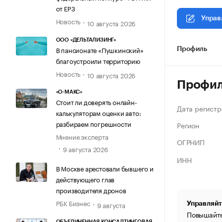
от ЕРЗ
Управ
Новость
10 августа 2026
ООО «ДЕЛЬТАЛИЗИНГ»
В пансионате «Пушкинский»
Профиль
благоустроили территорию
Новость
10 августа 2026
Профи
«О-МАКС»
Стоит ли доверять онлайн-
Дата регистр
калькуляторам оценки авто:
разбираем погрешности
Регион
Мнение эксперта
ОГРНИП
9 августа 2026
ИНН
В Москве арестовали бывшего и
действующего глав
производителя дронов
РБК Бизнес
9 августа
Управляйт
Повышайте
ОБЪЕДИНЕННАЯ КОНСАЛТИНГОВАЯ