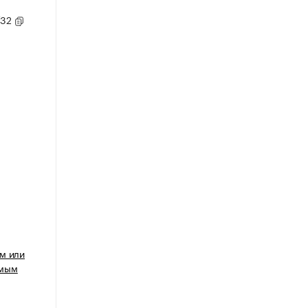
/32
м или
имым