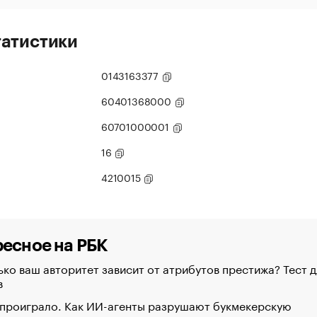
татистики
0143163377
60401368000
60701000001
16
4210015
есное на РБК
ко ваш авторитет зависит от атрибутов престижа? Тест д
в
 проиграло. Как ИИ-агенты разрушают букмекерскую