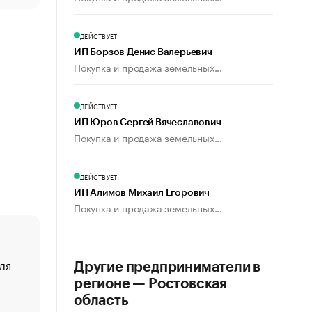
ДЕЙСТВУЕТ
ИП Борзов Денис Валерьевич
Покупка и продажа земельных...
ДЕЙСТВУЕТ
ИП Юров Сергей Вячеславович
Покупка и продажа земельных...
ДЕЙСТВУЕТ
ИП Алимов Михаил Егорович
Покупка и продажа земельных...
ля
«От спорта тело стареет иначе». Как живет глава ко
Другие предприниматели в
создавшей GTA
регионе — Ростовская
«Деньги будут не нужны»: что рассказал Маск в инт
область