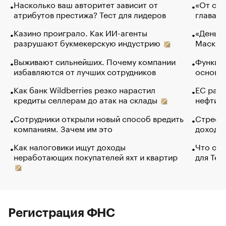
Насколько ваш авторитет зависит от
«От спо
атрибутов престижа? Тест для лидеров
глава к
Казино проиграло. Как ИИ-агенты
«Деньги
разрушают букмекерскую индустрию
Маск в 
Выживают сильнейших. Почему компании
Функции
избавляются от лучших сотрудников
основ э
Как банк Wildberries резко нарастил
ЕС раз
кредиты селлерам до атак на склады
нефти —
Сотрудники открыли новый способ вредить
Стресс 
компаниям. Зачем им это
доходов
Как налоговики ищут доходы
Что обв
неработающих покупателей яхт и квартир
для Tel
Регистрация ФНС