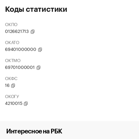
Коды статистики
ОКПО
0126621713
ОКАТО
69401000000
ОКТМО
69701000001
ОКФС
16
ОКОГУ
4210015
Интересное на РБК