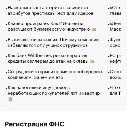
Насколько ваш авторитет зависит от
«От спо
атрибутов престижа? Тест для лидеров
глава к
Казино проиграло. Как ИИ-агенты
«Деньги
разрушают букмекерскую индустрию
Маск в 
Выживают сильнейших. Почему компании
Функции
избавляются от лучших сотрудников
основ э
Как банк Wildberries резко нарастил
ЕС раз
кредиты селлерам до атак на склады
нефти —
Сотрудники открыли новый способ вредить
Стресс 
компаниям. Зачем им это
доходов
Как налоговики ищут доходы
Что обв
неработающих покупателей яхт и квартир
для Tel
Регистрация ФНС