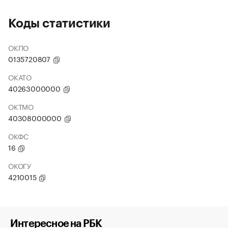
Коды статистики
ОКПО
0135720807
ОКАТО
40263000000
ОКТМО
40308000000
ОКФС
16
ОКОГУ
4210015
Интересное на РБК