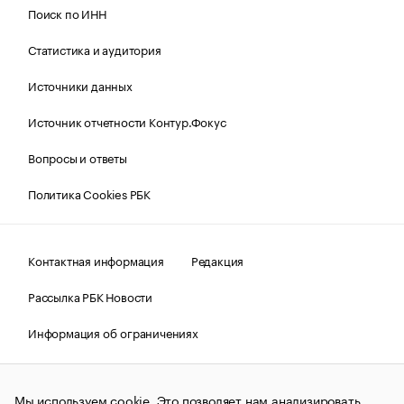
Поиск по ИНН
Статистика и аудитория
Источники данных
Источник отчетности Контур.Фокус
Вопросы и ответы
Политика Cookies РБК
Контактная информация
Редакция
Рассылка РБК Новости
Информация об ограничениях
Правовая информация
О соблюдении авторских прав
Мы используем cookie. Это позволяет нам анализировать
© АО «РОСБИЗНЕСКОНСАЛТИНГ»,
1995–2026.
Сообщения