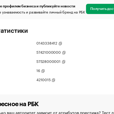
е профилем бизнеса и публикуйте новости
Получить дос
 узнаваемость и развивайте личный бренд на РБК
татистики
0143338412
57421000000
57528000001
16
4210015
есное на РБК
ко ваш авторитет зависит от атрибутов престижа? Тест д