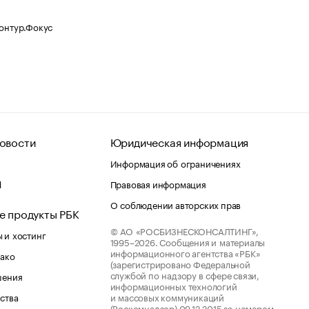
Контур.Фокус
овости
Юридическая информация
Информация об ограничениях
d
Правовая информация
О соблюдении авторских прав
е продукты РБК
© АО «РОСБИЗНЕСКОНСАЛТИНГ»,
 и хостинг
1995–2026.
Сообщения и материалы
информационного агентства «РБК»
лако
(зарегистрировано Федеральной
службой по надзору в сфере связи,
шения
информационных технологий
ства
и массовых коммуникаций
(Роскомнадзор) 09.12.2015 за номером