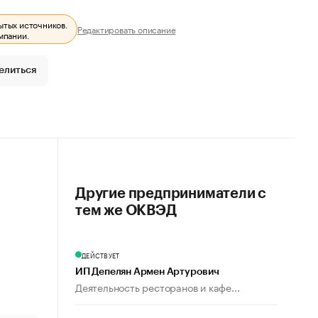
ытых источников.
Редактировать описание
мпании.
елиться
Другие предприниматели с
тем же ОКВЭД
ДЕЙСТВУЕТ
ИП Депелян Армен Артурович
Деятельность ресторанов и кафе...