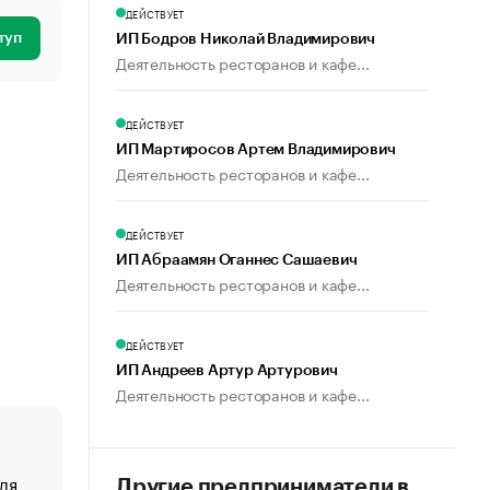
ДЕЙСТВУЕТ
туп
ИП Бодров Николай Владимирович
Деятельность ресторанов и кафе...
ДЕЙСТВУЕТ
ИП Мартиросов Артем Владимирович
Деятельность ресторанов и кафе...
ДЕЙСТВУЕТ
ИП Абраамян Оганнес Сашаевич
Деятельность ресторанов и кафе...
ДЕЙСТВУЕТ
ИП Андреев Артур Артурович
Деятельность ресторанов и кафе...
ля
«От спорта тело стареет иначе». Как живет глава ко
Другие предприниматели в