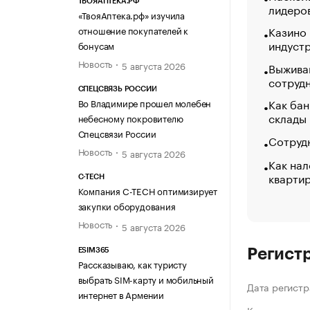
ТВОЯАПТЕКА.РФ
лидеро
«ТвояАптека.рф» изучила
Казино
отношение покупателей к
индуст
бонусам
Новость
5 августа 2026
Выжива
сотруд
СПЕЦСВЯЗЬ РОССИИ
Как бан
Во Владимире прошел молебен
склады
небесному покровителю
Спецсвязи России
Сотрудн
Новость
5 августа 2026
Как нал
кварти
C-TECH
Компания C-TECH оптимизирует
закупки оборудования
Новость
5 августа 2026
Регист
ESIM365
Рассказываю, как туристу
выбрать SIM-карту и мобильный
Дата регистр
интернет в Армении