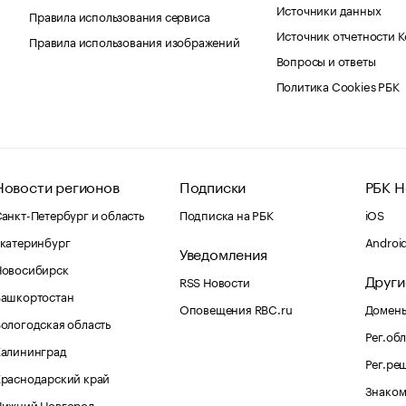
Источники данных
Правила использования сервиса
Источник отчетности 
Правила использования изображений
Вопросы и ответы
Политика Cookies РБК
Новости регионов
Подписки
РБК Н
анкт-Петербург и область
Подписка на РБК
iOS
катеринбург
Androi
Уведомления
Новосибирск
Други
RSS Новости
Башкортостан
Оповещения RBC.ru
Домены
ологодская область
Рег.об
Калининград
Рег.ре
раснодарский край
Знаком
Нижний Новгород