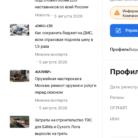
наставников со всей России
Информац
Новость
Компания
5 августа 2026
«OWC» LTD
Управ
Как сохранить бюджет на ДМС,
если страховая подняла цену в
1,5 раза
Профиль
Виды
Мнение эксперта
5 августа 2026
Профи
«КАЛИБР»
Оружейная мастерская в
Москве: ремонт оружия и услуги
Дата регистр
перед сезоном
Регион
Мнение эксперта
ОГРНИП
5 августа 2026
ИНН
Затраты на строительство ТЭС
для БАМа и Сухого Лога
выросли на треть