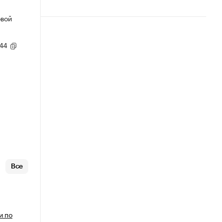
овой
,44
Все
и по