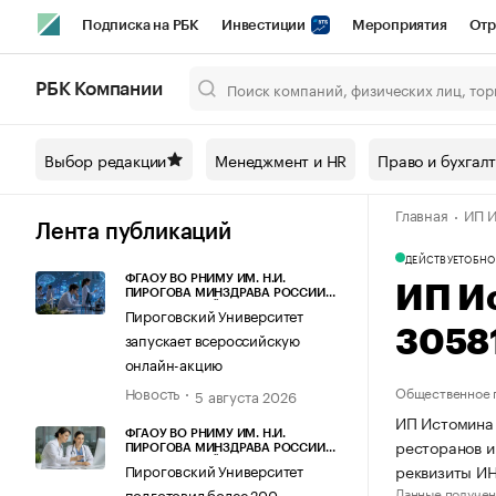
Подписка на РБК
Инвестиции
Мероприятия
Отр
Спорт
Школа управления РБК
РБК Образование
РБ
РБК Компании
Город
Стиль
Крипто
РБК Бизнес-среда
Дискусси
Выбор редакции
Менеджмент и HR
Право и бухгал
Спецпроекты СПб
Конференции СПб
Спецпроекты
Главная
ИП И
Технологии и медиа
Финансы
Рынок наличной валют
Лента публикаций
ДЕЙСТВУЕТ
ОБНО
ФГАОУ ВО РНИМУ ИМ. Н.И.
ИП И
ПИРОГОВА МИНЗДРАВА РОССИИ
(ПИРОГОВСКИЙ УНИВЕРСИТЕТ)
Пироговский Университет
3058
запускает всероссийскую
онлайн-акцию
Новость
Общественное 
5 августа 2026
ИП Истомина 
ФГАОУ ВО РНИМУ ИМ. Н.И.
ресторанов и
ПИРОГОВА МИНЗДРАВА РОССИИ
(ПИРОГОВСКИЙ УНИВЕРСИТЕТ)
реквизиты И
Пироговский Университет
Данные получен
подготовил более 200