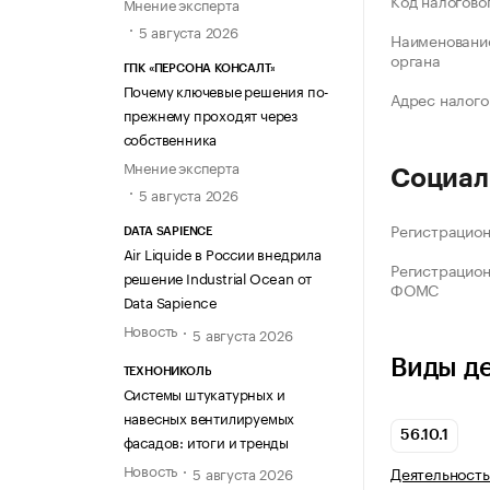
Код налогово
Мнение эксперта
5 августа 2026
Наименование
органа
ГПК «ПЕРСОНА КОНСАЛТ»
Почему ключевые решения по-
Адрес налого
прежнему проходят через
собственника
Мнение эксперта
Социал
5 августа 2026
Регистрацио
DATA SAPIENCE
Air Liquide в России внедрила
Регистрацио
решение Industrial Ocean от
ФОМС
Data Sapience
Новость
5 августа 2026
Виды д
ТЕХНОНИКОЛЬ
Системы штукатурных и
навесных вентилируемых
56.10.1
фасадов: итоги и тренды
Новость
Деятельность
5 августа 2026