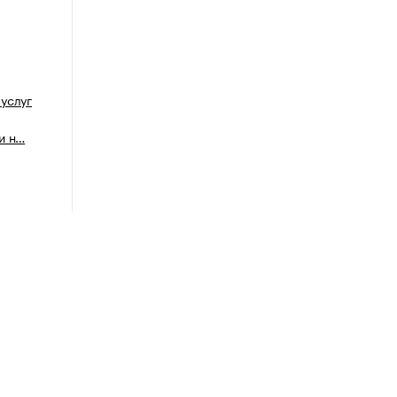
услуг
и н…