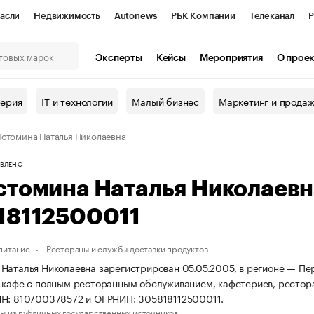
асли
Недвижимость
Autonews
РБК Компании
Телеканал
Р
К Курсы
РБК Life
Тренды
Визионеры
Национальные проекты
Эксперты
Кейсы
Мероприятия
О прое
онный клуб
Исследования
Кредитные рейтинги
Франшизы
Г
терия
IT и технологии
Малый бизнес
Маркетинг и прода
Проверка контрагентов
Политика
Экономика
Бизнес
стомина Наталья Николаевна
ы
ВЛЕНО
стомина Наталья Николаев
18112500011
питание
Рестораны и службы доставки продуктов
Наталья Николаевна зарегистрирован 05.05.2005, в регионе — Пер
 кафе с полным ресторанным обслуживанием, кафетериев, рестор
НН: 810700378572 и ОГРНИП: 305818112500011.
ы из публичных государственных источников.