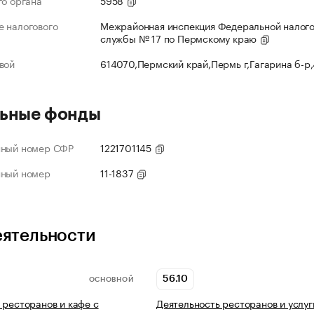
го органа
5958
 налогового
Межрайонная инспекция Федеральной налог
службы № 17 по Пермскому краю
вой
614070,Пермский край,Пермь г,Гагарина б-р
ьные фонды
нный номер СФР
1221701145
нный номер
11-1837
еятельности
56.10
ОСНОВНОЙ
 ресторанов и кафе с
Деятельность ресторанов и услуг