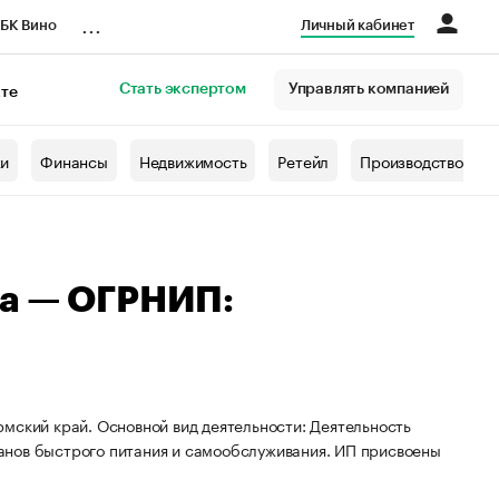
...
БК Вино
Личный кабинет
Стать экспертом
Управлять компанией
кте
азета
жи
Финансы
Недвижимость
Ретейл
Производство
на — ОГРНИП:
мский край. Основной вид деятельности: Деятельность
анов быстрого питания и самообслуживания. ИП присвоены