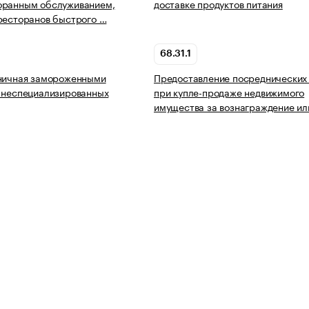
оранным обслуживанием,
доставке продуктов питания
ресторанов быстрого …
68.31.1
зничная замороженными
Предоставление посреднических 
 неспециализированных
при купле-продаже недвижимого
имущества за вознаграждение ил