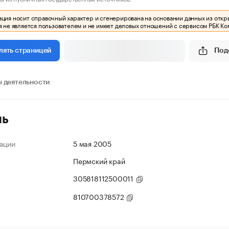
ия носит справочный характер и сгенерирована на основании данных из откр
 не является пользователем и не имеет деловых отношений с сервисом РБК Ко
Под
лять страницей
 деятельности
ль
ации
5 мая 2005
Пермский край
305818112500011
810700378572