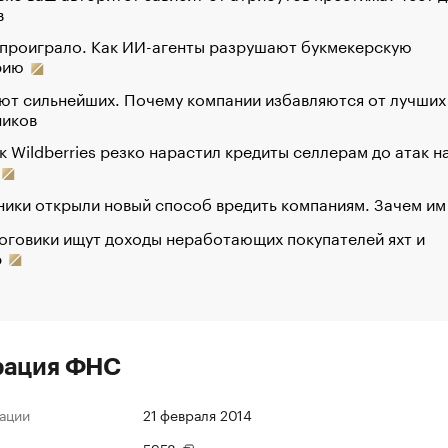
в
 проиграло. Как ИИ-агенты разрушают букмекерскую
рию
ют сильнейших. Почему компании избавляются от лучших
ников
к Wildberries резко нарастил кредиты селлерам до атак н
ики открыли новый способ вредить компаниям. Зачем им
оговики ищут доходы неработающих покупателей яхт и
р
рация ФНС
ации
21 февраля 2014