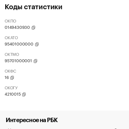
Коды статистики
ОКПО
0149430930
ОКАТО
95401000000
ОКТМО
95701000001
ОКФС
16
ОКОГУ
4210015
Интересное на РБК