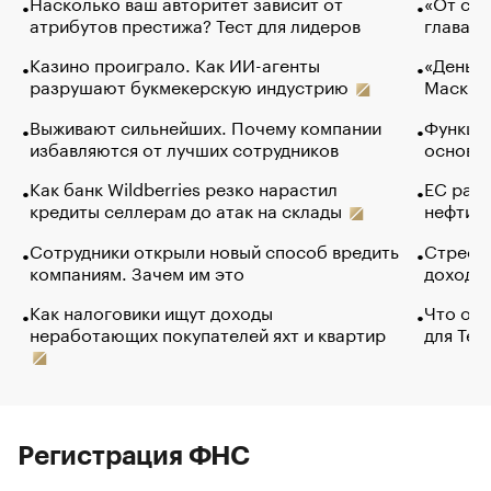
Насколько ваш авторитет зависит от
«От спо
атрибутов престижа? Тест для лидеров
глава к
Казино проиграло. Как ИИ-агенты
«Деньги
разрушают букмекерскую индустрию
Маск в 
Выживают сильнейших. Почему компании
Функции
избавляются от лучших сотрудников
основ э
Как банк Wildberries резко нарастил
ЕС раз
кредиты селлерам до атак на склады
нефти —
Сотрудники открыли новый способ вредить
Стресс 
компаниям. Зачем им это
доходов
Как налоговики ищут доходы
Что обв
неработающих покупателей яхт и квартир
для Tel
Регистрация ФНС