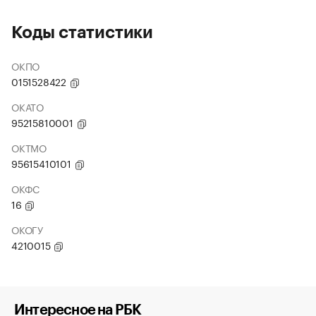
Коды статистики
ОКПО
0151528422
ОКАТО
95215810001
ОКТМО
95615410101
ОКФС
16
ОКОГУ
4210015
Интересное на РБК