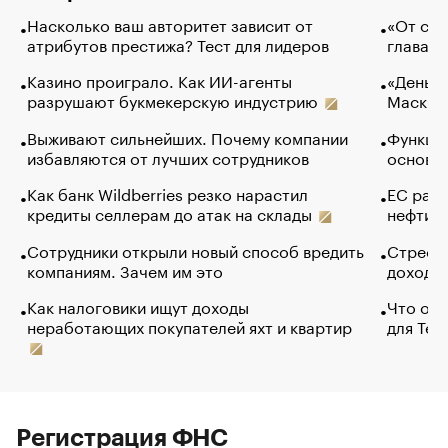
Насколько ваш авторитет зависит от
«От спо
атрибутов престижа? Тест для лидеров
глава к
Казино проиграло. Как ИИ-агенты
«Деньги
разрушают букмекерскую индустрию
Маск в 
Выживают сильнейших. Почему компании
Функции
избавляются от лучших сотрудников
основ э
Как банк Wildberries резко нарастил
ЕС раз
кредиты селлерам до атак на склады
нефти —
Сотрудники открыли новый способ вредить
Стресс 
компаниям. Зачем им это
доходов
Как налоговики ищут доходы
Что обв
неработающих покупателей яхт и квартир
для Tel
Регистрация ФНС