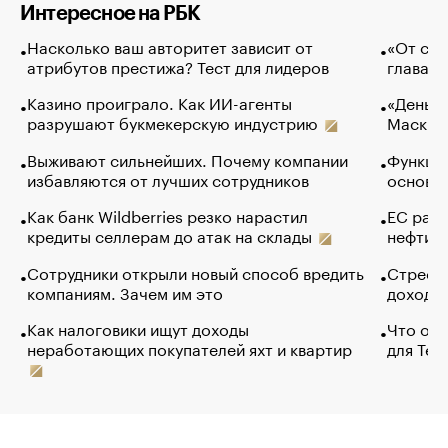
Интересное на РБК
Насколько ваш авторитет зависит от
«От спо
атрибутов престижа? Тест для лидеров
глава к
Казино проиграло. Как ИИ-агенты
«Деньги
разрушают букмекерскую индустрию
Маск в 
Выживают сильнейших. Почему компании
Функции
избавляются от лучших сотрудников
основ э
Как банк Wildberries резко нарастил
ЕС раз
кредиты селлерам до атак на склады
нефти —
Сотрудники открыли новый способ вредить
Стресс 
компаниям. Зачем им это
доходов
Как налоговики ищут доходы
Что обв
неработающих покупателей яхт и квартир
для Tel