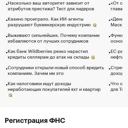
Насколько ваш авторитет зависит от
«От спо
атрибутов престижа? Тест для лидеров
глава к
Казино проиграло. Как ИИ-агенты
«Деньги
разрушают букмекерскую индустрию
Маск в 
Выживают сильнейших. Почему компании
Функции
избавляются от лучших сотрудников
основ э
Как банк Wildberries резко нарастил
ЕС раз
кредиты селлерам до атак на склады
нефти —
Сотрудники открыли новый способ вредить
Стресс 
компаниям. Зачем им это
доходов
Как налоговики ищут доходы
Что обв
неработающих покупателей яхт и квартир
для Tel
Регистрация ФНС