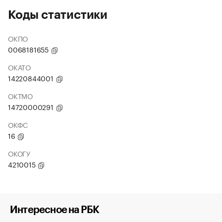
Коды статистики
ОКПО
0068181655
ОКАТО
14220844001
ОКТМО
14720000291
ОКФС
16
ОКОГУ
4210015
Интересное на РБК