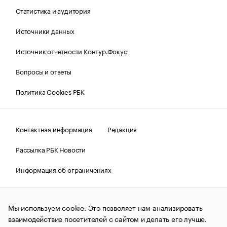
Статистика и аудитория
Источники данных
Источник отчетности Контур.Фокус
Вопросы и ответы
Политика Cookies РБК
Контактная информация
Редакция
Рассылка РБК Новости
Информация об ограничениях
Правовая информация
О соблюдении авторских прав
Мы используем cookie. Это позволяет нам анализировать
© АО «РОСБИЗНЕСКОНСАЛТИНГ»,
1995–2026.
Сообщения
и материалы информационного агентства «РБК»
взаимодействие посетителей с сайтом и делать его лучше.
(зарегистрировано Федеральной службой по надзору в сфере