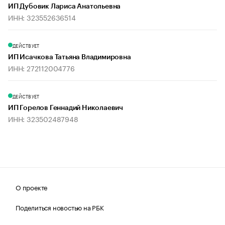
ИП Дубовик Лариса Анатольевна
ИНН: 323552636514
ДЕЙСТВУЕТ
ИП Исачкова Татьяна Владимировна
ИНН: 272112004776
ДЕЙСТВУЕТ
ИП Горелов Геннадий Николаевич
ИНН: 323502487948
О проекте
Поделиться новостью на РБК