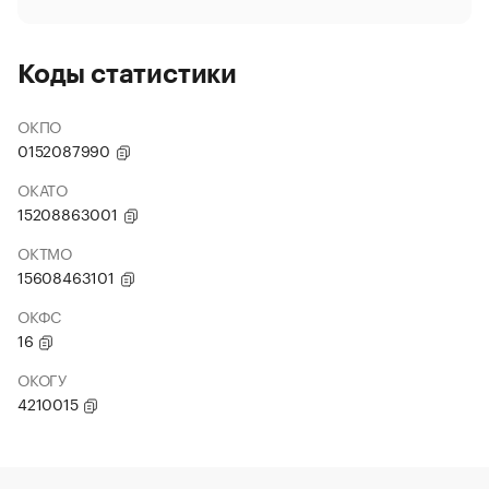
Коды статистики
ОКПО
0152087990
ОКАТО
15208863001
ОКТМО
15608463101
ОКФС
16
ОКОГУ
4210015