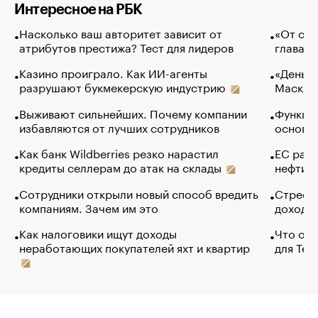
Интересное на РБК
Насколько ваш авторитет зависит от
«От спо
атрибутов престижа? Тест для лидеров
глава к
Казино проиграло. Как ИИ-агенты
«Деньги
разрушают букмекерскую индустрию
Маск в 
Выживают сильнейших. Почему компании
Функции
избавляются от лучших сотрудников
основ э
Как банк Wildberries резко нарастил
ЕС раз
кредиты селлерам до атак на склады
нефти —
Сотрудники открыли новый способ вредить
Стресс 
компаниям. Зачем им это
доходов
Как налоговики ищут доходы
Что обв
неработающих покупателей яхт и квартир
для Tel