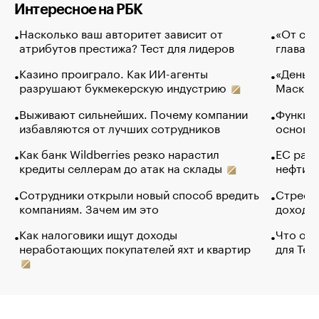
Интересное на РБК
Насколько ваш авторитет зависит от
«От спо
атрибутов престижа? Тест для лидеров
глава к
Казино проиграло. Как ИИ-агенты
«Деньги
разрушают букмекерскую индустрию
Маск в 
Выживают сильнейших. Почему компании
Функции
избавляются от лучших сотрудников
основ э
Как банк Wildberries резко нарастил
ЕС раз
кредиты селлерам до атак на склады
нефти —
Сотрудники открыли новый способ вредить
Стресс 
компаниям. Зачем им это
доходов
Как налоговики ищут доходы
Что обв
неработающих покупателей яхт и квартир
для Tel