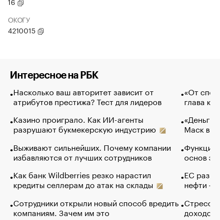
16
ОКОГУ
4210015
Интересное на РБК
Насколько ваш авторитет зависит от
«От спор
атрибутов престижа? Тест для лидеров
глава ко
Казино проиграло. Как ИИ-агенты
«Деньги б
разрушают букмекерскую индустрию
Маск в и
Выживают сильнейших. Почему компании
Функции 
избавляются от лучших сотрудников
основ эф
Как банк Wildberries резко нарастил
ЕС разре
кредиты селлерам до атак на склады
нефти — 
Сотрудники открыли новый способ вредить
Стресс о
компаниям. Зачем им это
доходов 