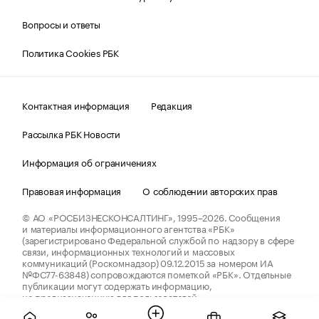
Вопросы и ответы
Политика Cookies РБК
Контактная информация
Редакция
Рассылка РБК Новости
Информация об ограничениях
Правовая информация
О соблюдении авторских прав
© АО «РОСБИЗНЕСКОНСАЛТИНГ»,
1995–2026.
Сообщения
и материалы информационного агентства «РБК»
(зарегистрировано Федеральной службой по надзору в сфере
связи, информационных технологий и массовых
коммуникаций (Роскомнадзор) 09.12.2015 за номером ИА
№ФС77-63848) сопровождаются пометкой «РБК». Отдельные
публикации могут содержать информацию,
не предназначенную для пользователей
до 18 лет.
companycardsfeedback@rbc.ru