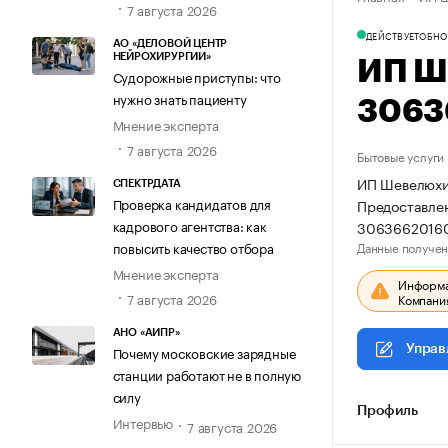
7 августа 2026
ДЕЙСТВУЕТ
ОБНО
АО «ДЕЛОВОЙ ЦЕНТР
НЕЙРОХИРУРГИИ»
ИП Ш
Судорожные приступы: что
нужно знать пациенту
3063
Мнение эксперта
7 августа 2026
Бытовые услуги
ИП Шевелюхин
СПЕКТРДАТА
Проверка кандидатов для
Предоставлен
кадрового агентства: как
3063662016
Данные получен
повысить качество отбора
Мнение эксперта
Информац
7 августа 2026
Компания
АНО «АИПР»
Управ
Почему московские зарядные
станции работают не в полную
силу
Профиль
Интервью
7 августа 2026