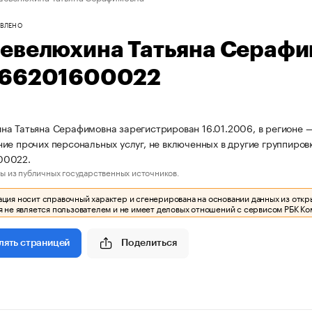
ВЛЕНО
евелюхина Татьяна Серафи
66201600022
а Татьяна Серафимовна зарегистрирован 16.01.2006, в регионе —
ие прочих персональных услуг, не включенных в другие группиро
00022.
ы из публичных государственных источников.
ия носит справочный характер и сгенерирована на основании данных из откр
 не является пользователем и не имеет деловых отношений с сервисом РБК Ко
Поделиться
лять страницей