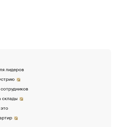
для лидеров
«От спор
дустрию
«Деньги 
 сотрудников
Функции 
на склады
 это
вартир