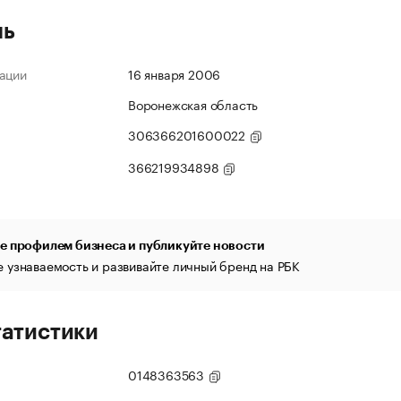
ль
ации
16 января 2006
Воронежская область
306366201600022
366219934898
е профилем бизнеса и публикуйте новости
 узнаваемость и развивайте личный бренд на РБК
татистики
0148363563