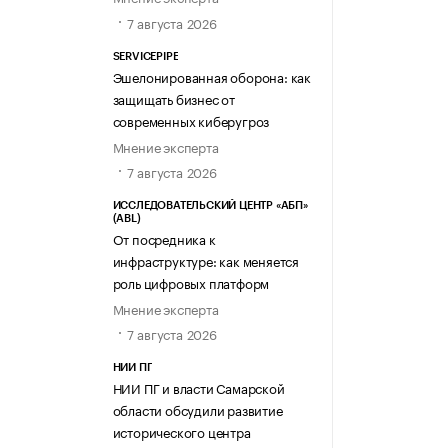
7 августа 2026
SERVICEPIPE
Эшелонированная оборона: как
защищать бизнес от
современных киберугроз
Мнение эксперта
7 августа 2026
ИССЛЕДОВАТЕЛЬСКИЙ ЦЕНТР «АБП»
(ABL)
От посредника к
инфраструктуре: как меняется
роль цифровых платформ
Мнение эксперта
7 августа 2026
НИИ ПГ
НИИ ПГ и власти Самарской
области обсудили развитие
исторического центра