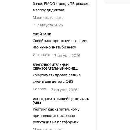
Зачем FMCG-бренду ТВ-реклама
в эпоху диджитал
Мнение эксперта
7 августа 2026
СВОЙ БАНК
Эквайринг простыми словами:
что нужно знать бизнесу
Интервью
7 августа 2026
БЛАГОТВОРИТЕЛЬНЫЙ
ОБРАЗОВАТЕЛЬНЫЙ ФОНД
«МАРХАМАТ»
«Мархамат» провел летние
смены для детей с ОВЗ
Новость
7 августа 2026
ИССЛЕДОВАТЕЛЬСКИЙ ЦЕНТР «АБП»
(ABL)
Рейтинг как капитал: кому
принадлежит цифровая
репутация на платформах
Мнение эксперта