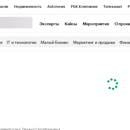
асли
Недвижимость
Autonews
РБК Компании
Телеканал
Р
К Курсы
РБК Life
Тренды
Визионеры
Национальные проекты
Эксперты
Кейсы
Мероприятия
О прое
уб
Исследования
Кредитные рейтинги
Франшизы
Газета
ия
IT и технологии
Малый бизнес
Маркетинг и продажи
Фина
Проверка контрагентов
Политика
Экономика
Бизнес
ы
евелюхина Татьяна Серафимовна