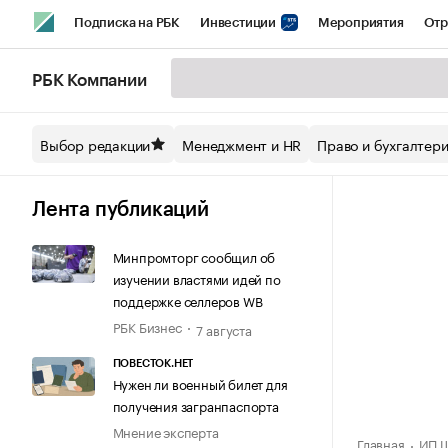
Подписка на РБК
Инвестиции
Мероприятия
Отр
Спорт
Школа управления РБК
РБК Образование
РБ
РБК Компании
Стиль
Крипто
РБК Бизнес-среда
Дискуссионный кл
Выбор редакции
Менеджмент и HR
Право и бухгалтер
Спецпроекты СПб
Конференции СПб
Спецпроекты
Технологии и медиа
Финансы
Рынок наличной валют
Лента публикаций
Минпромторг сообщил об
изучении властями идей по
поддержке селлеров WB
РБК Бизнес
7 августа
ПОВЕСТОК.НЕТ
Нужен ли военный билет для
получения загранпаспорта
Мнение эксперта
Главная
ИП Ш