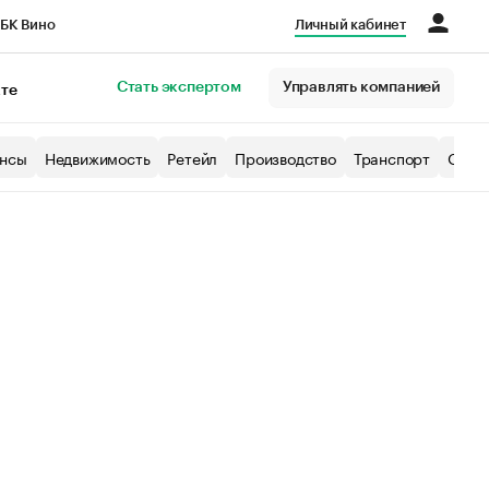
БК Вино
Личный кабинет
Город
Стать экспертом
Управлять компанией
кте
нсы
Недвижимость
Ретейл
Производство
Транспорт
Образ