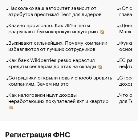
Насколько ваш авторитет зависит от
«От спо
атрибутов престижа? Тест для лидеров
глава к
Казино проиграло. Как ИИ-агенты
«Деньги
разрушают букмекерскую индустрию
Маск в 
Выживают сильнейших. Почему компании
Функции
избавляются от лучших сотрудников
основ э
Как банк Wildberries резко нарастил
ЕС раз
кредиты селлерам до атак на склады
нефти —
Сотрудники открыли новый способ вредить
Стресс 
компаниям. Зачем им это
доходов
Как налоговики ищут доходы
Что обв
неработающих покупателей яхт и квартир
для Tel
Регистрация ФНС