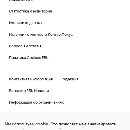
Статистика и аудитория
Источники данных
Источник отчетности Контур.Фокус
Вопросы и ответы
Политика Cookies РБК
Контактная информация
Редакция
Рассылка РБК Новости
Информация об ограничениях
Правовая информация
О соблюдении авторских прав
Мы используем cookie. Это позволяет нам анализировать
© АО «РОСБИЗНЕСКОНСАЛТИНГ»,
1995–2026.
Сообщения
и материалы информационного агентства «РБК»
взаимодействие посетителей с сайтом и делать его лучше.