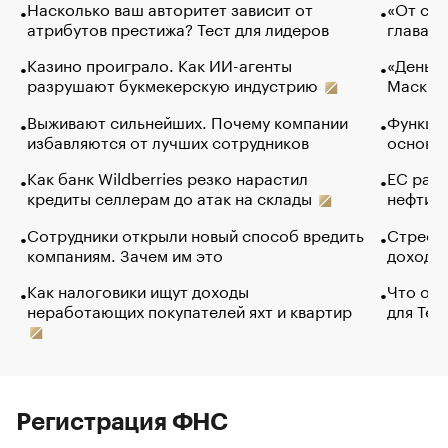
Насколько ваш авторитет зависит от
«От спо
атрибутов престижа? Тест для лидеров
глава к
Казино проиграло. Как ИИ-агенты
«Деньги
разрушают букмекерскую индустрию
Маск в 
Выживают сильнейших. Почему компании
Функции
избавляются от лучших сотрудников
основ э
Как банк Wildberries резко нарастил
ЕС раз
кредиты селлерам до атак на склады
нефти —
Сотрудники открыли новый способ вредить
Стресс 
компаниям. Зачем им это
доходов
Как налоговики ищут доходы
Что обв
неработающих покупателей яхт и квартир
для Tel
Регистрация ФНС