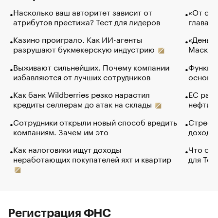
Насколько ваш авторитет зависит от
«От спо
атрибутов престижа? Тест для лидеров
глава к
Казино проиграло. Как ИИ-агенты
«Деньги
разрушают букмекерскую индустрию
Маск в 
Выживают сильнейших. Почему компании
Функции
избавляются от лучших сотрудников
основ э
Как банк Wildberries резко нарастил
ЕС раз
кредиты селлерам до атак на склады
нефти —
Сотрудники открыли новый способ вредить
Стресс 
компаниям. Зачем им это
доходов
Как налоговики ищут доходы
Что обв
неработающих покупателей яхт и квартир
для Tel
Регистрация ФНС