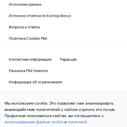
Источники данных
Источник отчетности Контур.Фокус
Вопросы и ответы
Политика Cookies РБК
Контактная информация
Редакция
Рассылка РБК Новости
Информация об ограничениях
Правовая информация
О соблюдении авторских прав
Мы используем cookie. Это позволяет нам анализировать
© АО «РОСБИЗНЕСКОНСАЛТИНГ»,
1995–2026.
Сообщения
и материалы информационного агентства «РБК»
взаимодействие посетителей с сайтом и делать его лучше.
(зарегистрировано Федеральной службой по надзору в сфере
Продолжая пользоваться сайтом, вы соглашаетесь с
связи, информационных технологий и массовых
использованием файлов cookie
и
политикой
коммуникаций (Роскомнадзор) 09.12.2015 за номером ИА
№ФС77-63848) сопровождаются пометкой «РБК». Отдельные