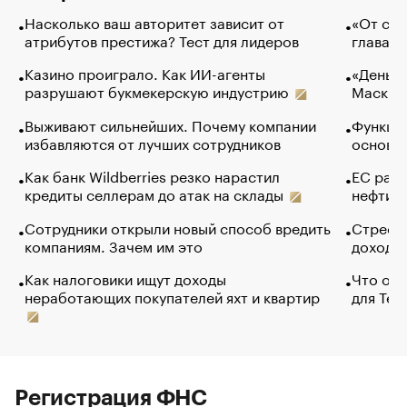
Насколько ваш авторитет зависит от
«От спо
атрибутов престижа? Тест для лидеров
глава к
Казино проиграло. Как ИИ-агенты
«Деньги
разрушают букмекерскую индустрию
Маск в 
Выживают сильнейших. Почему компании
Функции
избавляются от лучших сотрудников
основ э
Как банк Wildberries резко нарастил
ЕС раз
кредиты селлерам до атак на склады
нефти —
Сотрудники открыли новый способ вредить
Стресс 
компаниям. Зачем им это
доходов
Как налоговики ищут доходы
Что обв
неработающих покупателей яхт и квартир
для Tel
Регистрация ФНС