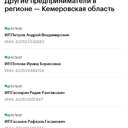
Другие предприниматели в
регионе — Кемеровская область
ДЕЙСТВУЕТ
ИП Петров Андрей Владимирович
ИНН: 420523342683
ДЕЙСТВУЕТ
ИП Попова Ирина Борисовна
ИНН: 420539484154
ДЕЙСТВУЕТ
ИП Гаспарян Радик Рантикович
ИНН: 420513557947
ДЕЙСТВУЕТ
ИП Гасанов Рафаэль Гасанович
ИНН: 423401266737