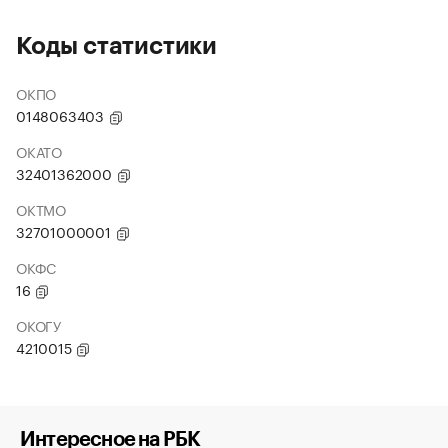
Коды статистики
ОКПО
0148063403
ОКАТО
32401362000
ОКТМО
32701000001
ОКФС
16
ОКОГУ
4210015
Интересное на РБК