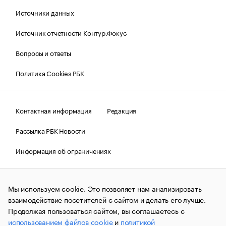
Источники данных
Источник отчетности Контур.Фокус
Вопросы и ответы
Политика Cookies РБК
Контактная информация
Редакция
Рассылка РБК Новости
Информация об ограничениях
Правовая информация
О соблюдении авторских прав
Мы используем cookie. Это позволяет нам анализировать
© АО «РОСБИЗНЕСКОНСАЛТИНГ»,
1995–2026.
Сообщения
и материалы информационного агентства «РБК»
взаимодействие посетителей с сайтом и делать его лучше.
(зарегистрировано Федеральной службой по надзору в сфере
Продолжая пользоваться сайтом, вы соглашаетесь с
связи, информационных технологий и массовых
использованием файлов cookie
и
политикой
коммуникаций (Роскомнадзор) 09.12.2015 за номером ИА