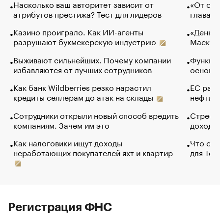
Насколько ваш авторитет зависит от
«От спо
атрибутов престижа? Тест для лидеров
глава к
Казино проиграло. Как ИИ-агенты
«Деньги
разрушают букмекерскую индустрию
Маск в 
Выживают сильнейших. Почему компании
Функции
избавляются от лучших сотрудников
основ э
Как банк Wildberries резко нарастил
ЕС раз
кредиты селлерам до атак на склады
нефти —
Сотрудники открыли новый способ вредить
Стресс 
компаниям. Зачем им это
доходов
Как налоговики ищут доходы
Что обв
неработающих покупателей яхт и квартир
для Tel
Регистрация ФНС