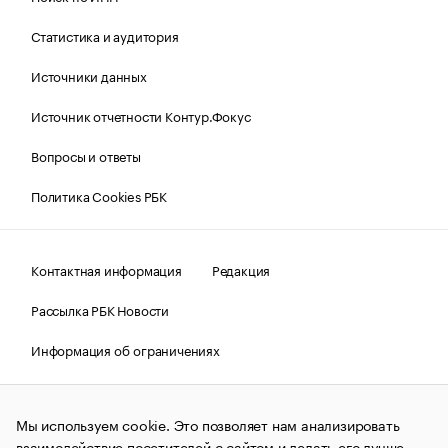
Статистика и аудитория
Источники данных
Источник отчетности Контур.Фокус
Вопросы и ответы
Политика Cookies РБК
Контактная информация
Редакция
Рассылка РБК Новости
Информация об ограничениях
Правовая информация
О соблюдении авторских прав
Мы используем cookie. Это позволяет нам анализировать
© АО «РОСБИЗНЕСКОНСАЛТИНГ»,
1995–2026.
Сообщения
и материалы информационного агентства «РБК»
взаимодействие посетителей с сайтом и делать его лучше.