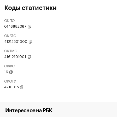
Коды статистики
ОКПО
0146882067
ОКАТО
41212501000
ОКТМО
41612101001
ОКФС
16
ОКОГУ
4210015
Интересное на РБК