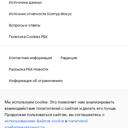
Источники данных
Источник отчетности Контур.Фокус
Вопросы и ответы
Политика Cookies РБК
Контактная информация
Редакция
Рассылка РБК Новости
Информация об ограничениях
Правовая информация
О соблюдении авторских прав
Мы используем cookie. Это позволяет нам анализировать
© АО «РОСБИЗНЕСКОНСАЛТИНГ»,
1995–2026.
Сообщения
и материалы информационного агентства «РБК»
взаимодействие посетителей с сайтом и делать его лучше.
(зарегистрировано Федеральной службой по надзору в сфере
Продолжая пользоваться сайтом, вы соглашаетесь с
связи, информационных технологий и массовых
использованием файлов cookie
и
политикой
коммуникаций (Роскомнадзор) 09.12.2015 за номером ИА
№ФС77-63848) сопровождаются пометкой «РБК». Отдельные
конфиденциальности
.