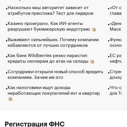
Насколько ваш авторитет зависит от
«От спо
атрибутов престижа? Тест для лидеров
глава к
Казино проиграло. Как ИИ-агенты
«Деньги
разрушают букмекерскую индустрию
Маск в 
Выживают сильнейших. Почему компании
Функции
избавляются от лучших сотрудников
основ э
Как банк Wildberries резко нарастил
ЕС раз
кредиты селлерам до атак на склады
нефти —
Сотрудники открыли новый способ вредить
Стресс 
компаниям. Зачем им это
доходов
Как налоговики ищут доходы
Что обв
неработающих покупателей яхт и квартир
для Tel
Регистрация ФНС