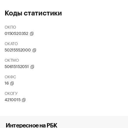
Коды статистики
ОКПО
0150520352
ОКАТО
50215552000
ОКТМО
50615152051
ОКФС
16
ОКОГУ
4210015
Интересное на РБК