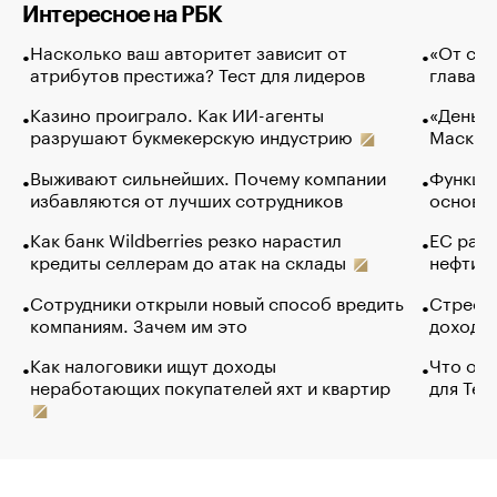
Интересное на РБК
Насколько ваш авторитет зависит от
«От спо
атрибутов престижа? Тест для лидеров
глава к
Казино проиграло. Как ИИ-агенты
«Деньги
разрушают букмекерскую индустрию
Маск в 
Выживают сильнейших. Почему компании
Функции
избавляются от лучших сотрудников
основ э
Как банк Wildberries резко нарастил
ЕС раз
кредиты селлерам до атак на склады
нефти —
Сотрудники открыли новый способ вредить
Стресс 
компаниям. Зачем им это
доходов
Как налоговики ищут доходы
Что обв
неработающих покупателей яхт и квартир
для Tel