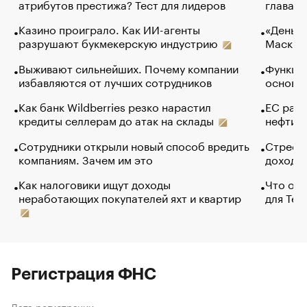
атрибутов престижа? Тест для лидеров
глава к
Казино проиграло. Как ИИ-агенты
«Деньги
разрушают букмекерскую индустрию
Маск в 
Выживают сильнейших. Почему компании
Функции
избавляются от лучших сотрудников
основ э
Как банк Wildberries резко нарастил
ЕС раз
кредиты селлерам до атак на склады
нефти —
Сотрудники открыли новый способ вредить
Стресс 
компаниям. Зачем им это
доходов
Как налоговики ищут доходы
Что обв
неработающих покупателей яхт и квартир
для Tel
Регистрация ФНС
Дата регистрации