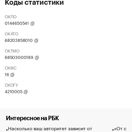
Коды статистики
ОКПО
0144650541
ОКАТО
68203858010
ОКТМО
68503000189
ОКФС
16
ОКОГУ
4210005
Интересное на РБК
Насколько ваш авторитет зависит от
«От спо