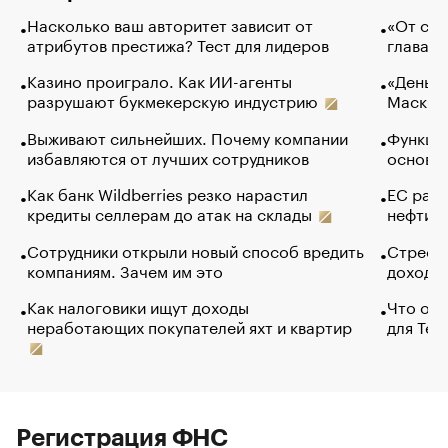
Насколько ваш авторитет зависит от
«От спо
атрибутов престижа? Тест для лидеров
глава к
Казино проиграло. Как ИИ-агенты
«Деньги
разрушают букмекерскую индустрию
Маск в 
Выживают сильнейших. Почему компании
Функции
избавляются от лучших сотрудников
основ э
Как банк Wildberries резко нарастил
ЕС раз
кредиты селлерам до атак на склады
нефти —
Сотрудники открыли новый способ вредить
Стресс 
компаниям. Зачем им это
доходов
Как налоговики ищут доходы
Что обв
неработающих покупателей яхт и квартир
для Tel
Регистрация ФНС