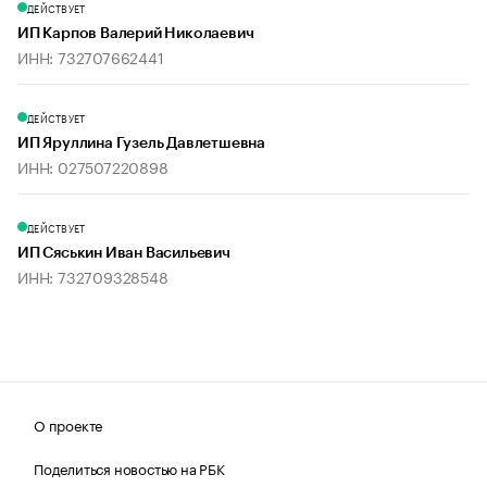
ДЕЙСТВУЕТ
ИП Карпов Валерий Николаевич
ИНН: 732707662441
ДЕЙСТВУЕТ
ИП Яруллина Гузель Давлетшевна
ИНН: 027507220898
ДЕЙСТВУЕТ
ИП Сяськин Иван Васильевич
ИНН: 732709328548
О проекте
Поделиться новостью на РБК