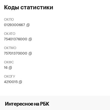
Коды статистики
ОКПО
0129300667
ОКАТО
75401376000
ОКТМО
75701370000
ОКФС
16
ОКОГУ
4210015
Интересное на РБК