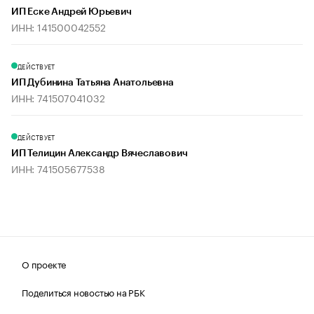
ИП Еске Андрей Юрьевич
ИНН: 141500042552
ДЕЙСТВУЕТ
ИП Дубинина Татьяна Анатольевна
ИНН: 741507041032
ДЕЙСТВУЕТ
ИП Телицин Александр Вячеславович
ИНН: 741505677538
О проекте
Поделиться новостью на РБК