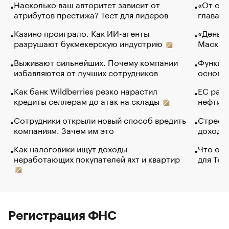
Насколько ваш авторитет зависит от
«От спо
атрибутов престижа? Тест для лидеров
глава к
Казино проиграло. Как ИИ-агенты
«Деньги
разрушают букмекерскую индустрию
Маск в 
Выживают сильнейших. Почему компании
Функции
избавляются от лучших сотрудников
основ э
Как банк Wildberries резко нарастил
ЕС раз
кредиты селлерам до атак на склады
нефти —
Сотрудники открыли новый способ вредить
Стресс 
компаниям. Зачем им это
доходов
Как налоговики ищут доходы
Что обв
неработающих покупателей яхт и квартир
для Tel
Регистрация ФНС