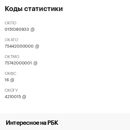
Коды статистики
ОКПО
0151080933
ОКАТО
75442000000
ОКТМО
75742000001
ОКФС
16
ОКОГУ
4210015
Интересное на РБК