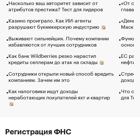
Насколько ваш авторитет зависит от
«От спо
атрибутов престижа? Тест для лидеров
глава к
Казино проиграло. Как ИИ-агенты
«Деньги
разрушают букмекерскую индустрию
Маск в 
Выживают сильнейших. Почему компании
Функции
избавляются от лучших сотрудников
основ э
Как банк Wildberries резко нарастил
ЕС раз
кредиты селлерам до атак на склады
нефти —
Сотрудники открыли новый способ вредить
Стресс 
компаниям. Зачем им это
доходов
Как налоговики ищут доходы
Что обв
неработающих покупателей яхт и квартир
для Tel
Регистрация ФНС