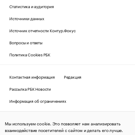
Статистика и аудитория
Источники данных
Источник отчетности Контур.Фокус
Вопросы и ответы
Политика Cookies РБК
Контактная информация
Редакция
Рассылка РБК Новости
Информация об ограничениях
Правовая информация
О соблюдении авторских прав
Мы используем cookie. Это позволяет нам анализировать
© АО «РОСБИЗНЕСКОНСАЛТИНГ»,
1995–2026.
Сообщения
и материалы информационного агентства «РБК»
взаимодействие посетителей с сайтом и делать его лучше.
(зарегистрировано Федеральной службой по надзору в сфере