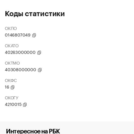
Коды статистики
ОКПО
0146807049
ОКАТО
40263000000
ОКТМО
40308000000
ОКФС
16
ОКОГУ
4210015
Интересное на РБК