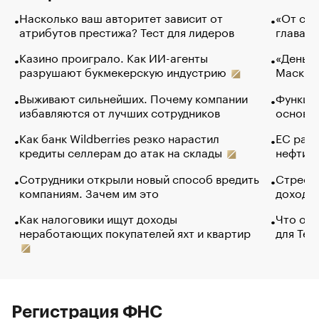
Насколько ваш авторитет зависит от
«От спо
атрибутов престижа? Тест для лидеров
глава к
Казино проиграло. Как ИИ-агенты
«Деньги
разрушают букмекерскую индустрию
Маск в 
Выживают сильнейших. Почему компании
Функции
избавляются от лучших сотрудников
основ э
Как банк Wildberries резко нарастил
ЕС раз
кредиты селлерам до атак на склады
нефти —
Сотрудники открыли новый способ вредить
Стресс 
компаниям. Зачем им это
доходов
Как налоговики ищут доходы
Что обв
неработающих покупателей яхт и квартир
для Tel
Регистрация ФНС