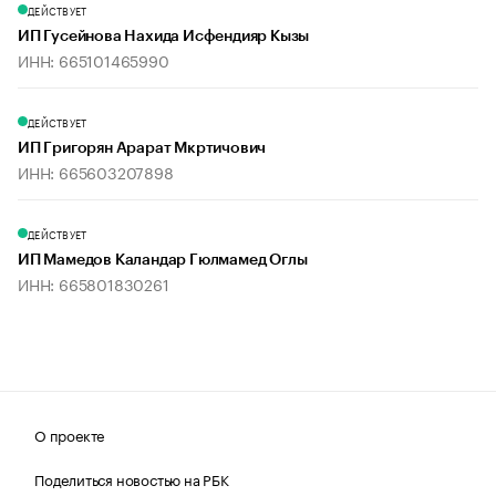
ДЕЙСТВУЕТ
ИП Гусейнова Нахида Исфендияр Кызы
ИНН: 665101465990
ДЕЙСТВУЕТ
ИП Григорян Арарат Мкртичович
ИНН: 665603207898
ДЕЙСТВУЕТ
ИП Мамедов Каландар Гюлмамед Оглы
ИНН: 665801830261
О проекте
Поделиться новостью на РБК