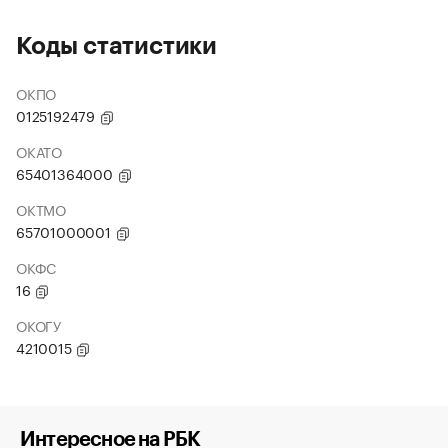
Коды статистики
ОКПО
0125192479
ОКАТО
65401364000
ОКТМО
65701000001
ОКФС
16
ОКОГУ
4210015
Интересное на РБК