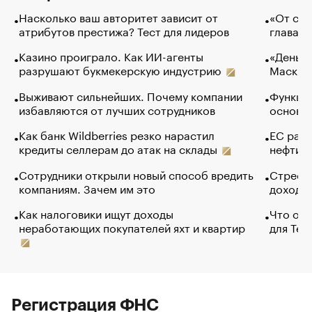
Насколько ваш авторитет зависит от
«От спо
атрибутов престижа? Тест для лидеров
глава к
Казино проиграло. Как ИИ-агенты
«Деньги
разрушают букмекерскую индустрию
Маск в 
Выживают сильнейших. Почему компании
Функции
избавляются от лучших сотрудников
основ э
Как банк Wildberries резко нарастил
ЕС раз
кредиты селлерам до атак на склады
нефти —
Сотрудники открыли новый способ вредить
Стресс 
компаниям. Зачем им это
доходов
Как налоговики ищут доходы
Что обв
неработающих покупателей яхт и квартир
для Tel
Регистрация ФНС