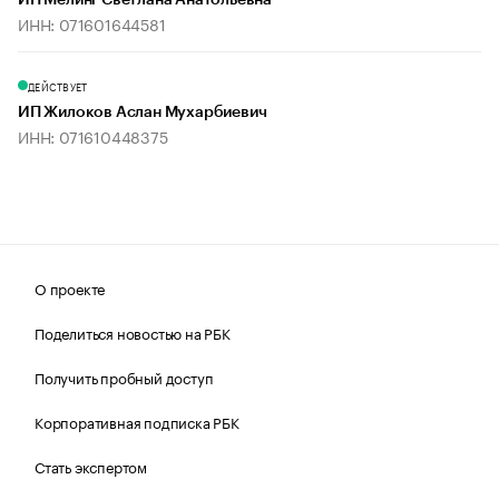
ИП Мелинг Светлана Анатольевна
ИНН: 071601644581
ДЕЙСТВУЕТ
ИП Жилоков Аслан Мухарбиевич
ИНН: 071610448375
О проекте
Поделиться новостью на РБК
Получить пробный доступ
Корпоративная подписка РБК
Стать экспертом