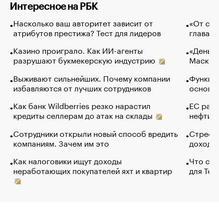
Интересное на РБК
Насколько ваш авторитет зависит от
«От спо
атрибутов престижа? Тест для лидеров
глава к
Казино проиграло. Как ИИ-агенты
«Деньги
разрушают букмекерскую индустрию
Маск в 
Выживают сильнейших. Почему компании
Функции
избавляются от лучших сотрудников
основ э
Как банк Wildberries резко нарастил
ЕС раз
кредиты селлерам до атак на склады
нефти —
Сотрудники открыли новый способ вредить
Стресс 
компаниям. Зачем им это
доходов
Как налоговики ищут доходы
Что обв
неработающих покупателей яхт и квартир
для Tel