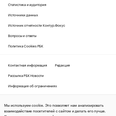
Статистика и аудитория
Источники данных
Источник отчетности Контур.Фокус
Вопросы и ответы
Политика Cookies РБК
Контактная информация
Редакция
Рассылка РБК Новости
Информация об ограничениях
Правовая информация
О соблюдении авторских прав
Мы используем cookie. Это позволяет нам анализировать
© АО «РОСБИЗНЕСКОНСАЛТИНГ»,
1995–2026.
Сообщения
и материалы информационного агентства «РБК»
взаимодействие посетителей с сайтом и делать его лучше.
(зарегистрировано Федеральной службой по надзору в сфере