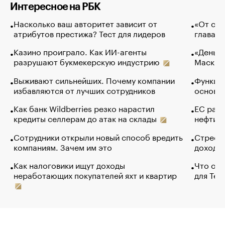
Интересное на РБК
Насколько ваш авторитет зависит от
«От спо
атрибутов престижа? Тест для лидеров
глава к
Казино проиграло. Как ИИ-агенты
«Деньги
разрушают букмекерскую индустрию
Маск в 
Выживают сильнейших. Почему компании
Функции
избавляются от лучших сотрудников
основ э
Как банк Wildberries резко нарастил
ЕС раз
кредиты селлерам до атак на склады
нефти —
Сотрудники открыли новый способ вредить
Стресс 
компаниям. Зачем им это
доходов
Как налоговики ищут доходы
Что обв
неработающих покупателей яхт и квартир
для Tel