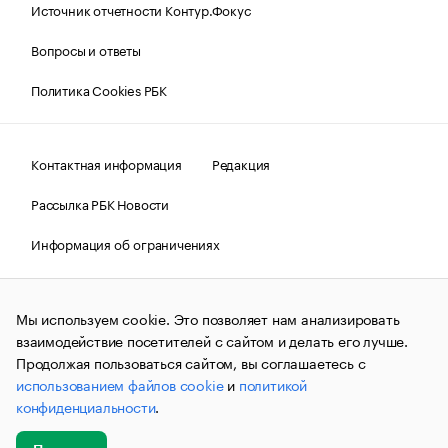
Источник отчетности Контур.Фокус
Вопросы и ответы
Политика Cookies РБК
Контактная информация
Редакция
Рассылка РБК Новости
Информация об ограничениях
Правовая информация
О соблюдении авторских прав
Мы используем cookie. Это позволяет нам анализировать
© АО «РОСБИЗНЕСКОНСАЛТИНГ»,
1995–2026.
Сообщения
и материалы информационного агентства «РБК»
взаимодействие посетителей с сайтом и делать его лучше.
(зарегистрировано Федеральной службой по надзору в сфере
Продолжая пользоваться сайтом, вы соглашаетесь с
связи, информационных технологий и массовых
использованием файлов cookie
и
политикой
коммуникаций (Роскомнадзор) 09.12.2015 за номером ИА
№ФС77-63848) сопровождаются пометкой «РБК». Отдельные
конфиденциальности
.
публикации могут содержать информацию,
не предназначенную для пользователей