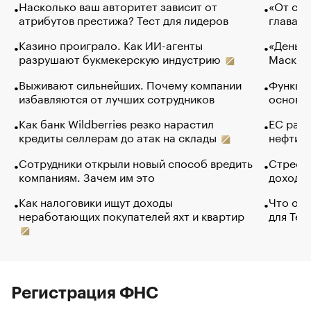
Насколько ваш авторитет зависит от
«От спо
атрибутов престижа? Тест для лидеров
глава к
Казино проиграло. Как ИИ-агенты
«Деньги
разрушают букмекерскую индустрию
Маск в 
Выживают сильнейших. Почему компании
Функции
избавляются от лучших сотрудников
основ э
Как банк Wildberries резко нарастил
ЕС раз
кредиты селлерам до атак на склады
нефти —
Сотрудники открыли новый способ вредить
Стресс 
компаниям. Зачем им это
доходов
Как налоговики ищут доходы
Что обв
неработающих покупателей яхт и квартир
для Tel
Регистрация ФНС