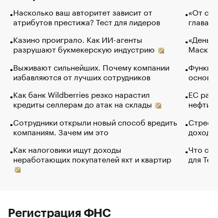
Насколько ваш авторитет зависит от
«От спо
атрибутов престижа? Тест для лидеров
глава к
Казино проиграло. Как ИИ-агенты
«Деньги
разрушают букмекерскую индустрию
Маск в 
Выживают сильнейших. Почему компании
Функции
избавляются от лучших сотрудников
основ э
Как банк Wildberries резко нарастил
ЕС раз
кредиты селлерам до атак на склады
нефти —
Сотрудники открыли новый способ вредить
Стресс 
компаниям. Зачем им это
доходов
Как налоговики ищут доходы
Что обв
неработающих покупателей яхт и квартир
для Tel
Регистрация ФНС